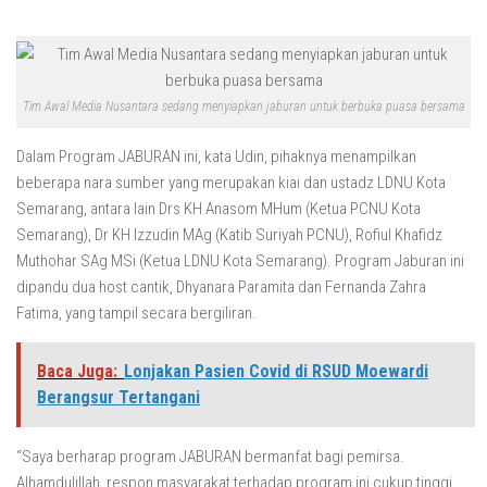
Tim Awal Media Nusantara sedang menyiapkan jaburan untuk berbuka puasa bersama
Dalam Program JABURAN ini, kata Udin, pihaknya menampilkan
beberapa nara sumber yang merupakan kiai dan ustadz LDNU Kota
Semarang, antara lain Drs KH Anasom MHum (Ketua PCNU Kota
Semarang), Dr KH Izzudin MAg (Katib Suriyah PCNU), Rofiul Khafidz
Muthohar SAg MSi (Ketua LDNU Kota Semarang). Program Jaburan ini
dipandu dua host cantik, Dhyanara Paramita dan Fernanda Zahra
Fatima, yang tampil secara bergiliran.
Baca Juga:
Lonjakan Pasien Covid di RSUD Moewardi
Berangsur Tertangani
“Saya berharap program JABURAN bermanfat bagi pemirsa.
Alhamdulillah, respon masyarakat terhadap program ini cukup tinggi.