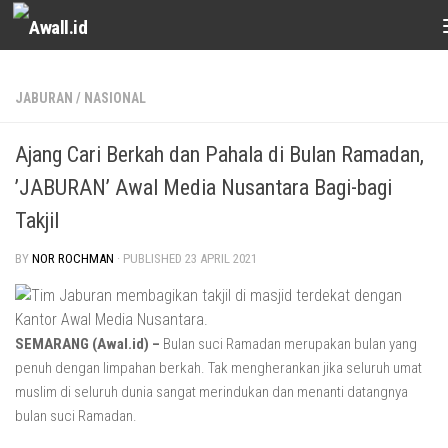
Skip to content
JABURAN
/
NASIONAL
Ajang Cari Berkah dan Pahala di Bulan Ramadan,
’JABURAN’ Awal Media Nusantara Bagi-bagi
Takjil
BY
NOR ROCHMAN
· PUBLISHED
23 APRIL 2021
SEMARANG (Awal.id) –
Bulan suci Ramadan merupakan bulan yang
penuh dengan limpahan berkah. Tak mengherankan jika seluruh umat
muslim di seluruh dunia sangat merindukan dan menanti datangnya
bulan suci Ramadan.