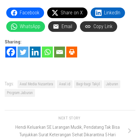
Facebook
Share on X
LinkedIn
WhatsApp
Email
Copy Link
Sharing:
Tags:
Awal Media Nusantara
Awal.id
Bagi-bagi Takjil
Jaburan
Program Jaburan
NEXT STORY
Hendi Keluarkan SE Larangan Mudik, Pendatang Tak Bisa
Tunjukkan Surat Keterangan Sehat Dikarantina 5 Hari