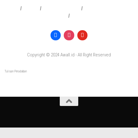
Redaksi
|
Info Iklan
|
Pedoman Media Siber
|
Penafian & Kebijakan Privasi
|
Copyright © 2024 Awall.id - All Right Reserved
Tulisan Peradaban