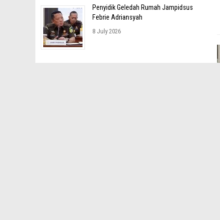
Penyidik Geledah Rumah Jampidsus
Febrie Adriansyah
8 July 2026
NASIONAL
Prabowo Resmikan
Groundbreaking LNG Abadi
Masela, Proyek Energi Rp340
Triliun Resmi Dimulai
16 July 2026
Kejati Jateng Luruskan
Informasi Soal SPPG: Tidak
Ada OTT, Penggeledahan,
maupun Penyisiran
10 July 2026