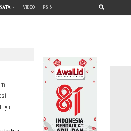
ISATA
VIDEO
PSIS
om
asi
ity di
 kini tidak