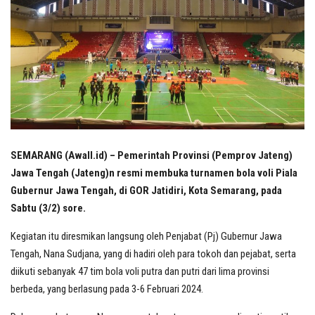
SEMARANG (Awall.id) – Pemerintah Provinsi (Pemprov Jateng)
Jawa Tengah (Jateng)n resmi membuka turnamen bola voli Piala
Gubernur Jawa Tengah, di GOR Jatidiri, Kota Semarang, pada
Sabtu (3/2) sore.
Kegiatan itu diresmikan langsung oleh Penjabat (Pj) Gubernur Jawa
Tengah, Nana Sudjana, yang di hadiri oleh para tokoh dan pejabat, serta
diikuti sebanyak 47 tim bola voli putra dan putri dari lima provinsi
berbeda, yang berlasung pada 3-6 Februari 2024.