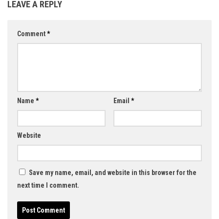
LEAVE A REPLY
Comment
*
Name
*
Email
*
Website
Save my name, email, and website in this browser for the
next time I comment.