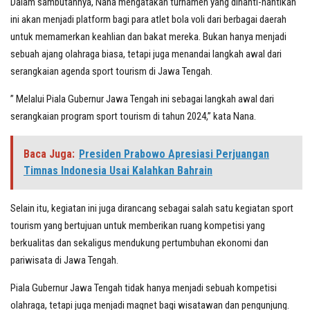
Dalam sambutannya, Nana mengatakan turnamen yang dinanti-nantikan
ini akan menjadi platform bagi para atlet bola voli dari berbagai daerah
untuk memamerkan keahlian dan bakat mereka. Bukan hanya menjadi
sebuah ajang olahraga biasa, tetapi juga menandai langkah awal dari
serangkaian agenda sport tourism di Jawa Tengah.
” Melalui Piala Gubernur Jawa Tengah ini sebagai langkah awal dari
serangkaian program sport tourism di tahun 2024,” kata Nana.
Baca Juga:
Presiden Prabowo Apresiasi Perjuangan
Timnas Indonesia Usai Kalahkan Bahrain
Selain itu, kegiatan ini juga dirancang sebagai salah satu kegiatan sport
tourism yang bertujuan untuk memberikan ruang kompetisi yang
berkualitas dan sekaligus mendukung pertumbuhan ekonomi dan
pariwisata di Jawa Tengah.
Piala Gubernur Jawa Tengah tidak hanya menjadi sebuah kompetisi
olahraga, tetapi juga menjadi magnet bagi wisatawan dan pengunjung.