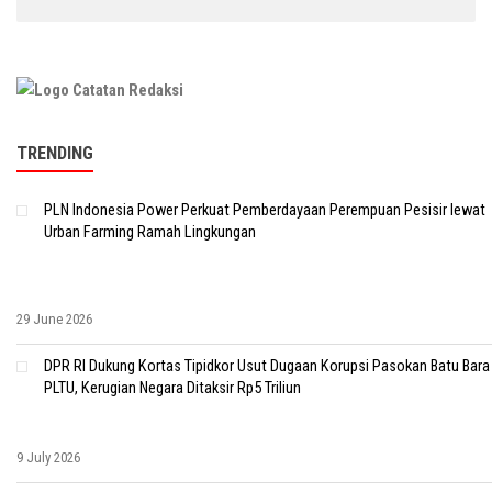
TRENDING
PLN Indonesia Power Perkuat Pemberdayaan Perempuan Pesisir lewat
Urban Farming Ramah Lingkungan
29 June 2026
DPR RI Dukung Kortas Tipidkor Usut Dugaan Korupsi Pasokan Batu Bara
PLTU, Kerugian Negara Ditaksir Rp5 Triliun
9 July 2026