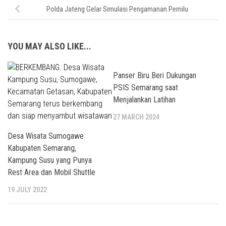
Polda Jateng Gelar Simulasi Pengamanan Pemilu
YOU MAY ALSO LIKE...
Panser Biru Beri Dukungan
PSIS Semarang saat
Menjalankan Latihan
27 MARCH 2024
Desa Wisata Sumogawe
Kabupaten Semarang,
Kampung Susu yang Punya
Rest Area dan Mobil Shuttle
19 JULY 2022