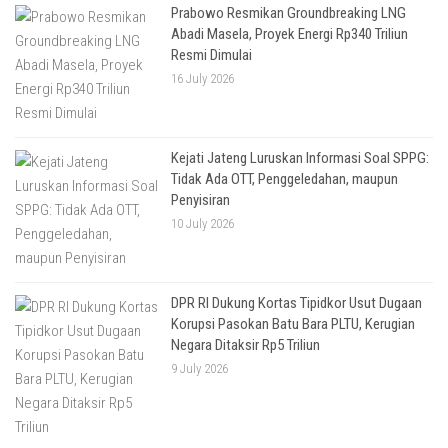
Prabowo Resmikan Groundbreaking LNG
Abadi Masela, Proyek Energi Rp340 Triliun
Resmi Dimulai
16 July 2026
Kejati Jateng Luruskan Informasi Soal SPPG:
Tidak Ada OTT, Penggeledahan, maupun
Penyisiran
10 July 2026
DPR RI Dukung Kortas Tipidkor Usut Dugaan
Korupsi Pasokan Batu Bara PLTU, Kerugian
Negara Ditaksir Rp5 Triliun
9 July 2026