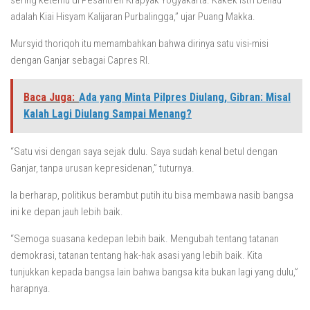
sering ketemu di Pesantren Krapyak Yogyakarta. Kakek istri beliau
adalah Kiai Hisyam Kalijaran Purbalingga,” ujar Puang Makka.
Mursyid thoriqoh itu memambahkan bahwa dirinya satu visi-misi
dengan Ganjar sebagai Capres RI.
Baca Juga:
Ada yang Minta Pilpres Diulang, Gibran: Misal
Kalah Lagi Diulang Sampai Menang?
“Satu visi dengan saya sejak dulu. Saya sudah kenal betul dengan
Ganjar, tanpa urusan kepresidenan,” tuturnya.
Ia berharap, politikus berambut putih itu bisa membawa nasib bangsa
ini ke depan jauh lebih baik.
“Semoga suasana kedepan lebih baik. Mengubah tentang tatanan
demokrasi, tatanan tentang hak-hak asasi yang lebih baik. Kita
tunjukkan kepada bangsa lain bahwa bangsa kita bukan lagi yang dulu,”
harapnya.