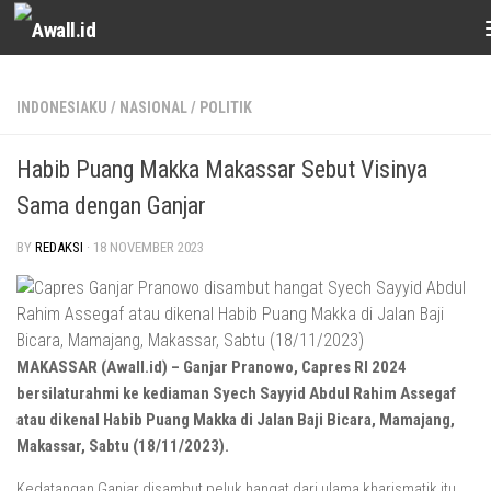
Skip to content
INDONESIAKU
/
NASIONAL
/
POLITIK
Habib Puang Makka Makassar Sebut Visinya
Sama dengan Ganjar
BY
REDAKSI
·
18 NOVEMBER 2023
MAKASSAR (Awall.id) – Ganjar Pranowo, Capres RI 2024
bersilaturahmi ke kediaman Syech Sayyid Abdul Rahim Assegaf
atau dikenal Habib Puang Makka di Jalan Baji Bicara, Mamajang,
Makassar, Sabtu (18/11/2023).
Kedatangan Ganjar disambut peluk hangat dari ulama kharismatik itu.