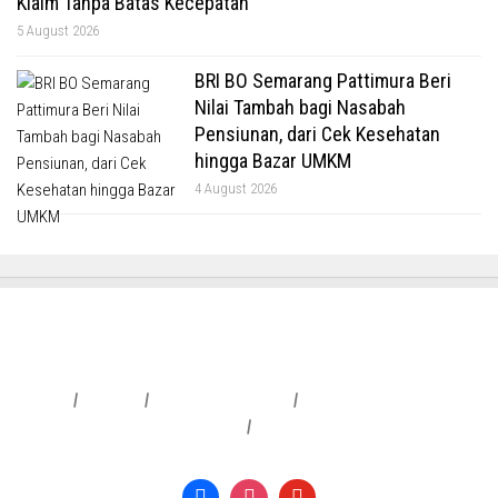
Klaim Tanpa Batas Kecepatan
5 August 2026
BRI BO Semarang Pattimura Beri
Nilai Tambah bagi Nasabah
Pensiunan, dari Cek Kesehatan
hingga Bazar UMKM
4 August 2026
Redaksi
|
Info Iklan
|
Pedoman Media Siber
|
Penafian & Kebijakan Privasi
|