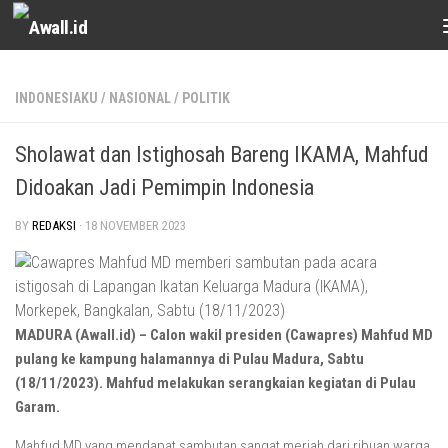
Skip to content
INDONESIAKU
/
NASIONAL
/
POLITIK
Sholawat dan Istighosah Bareng IKAMA, Mahfud
Didoakan Jadi Pemimpin Indonesia
BY
REDAKSI
·
18 NOVEMBER 2023
MADURA (Awall.id) – Calon wakil presiden (Cawapres) Mahfud MD
pulang ke kampung halamannya di Pulau Madura, Sabtu
(18/11/2023). Mahfud melakukan serangkaian kegiatan di Pulau
Garam.
Mahfud MD yang mendapat sambutan sangat meriah dari ribuan warga