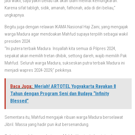
jadi wakil, saya yakin beliau tak akan diam melihat kemungkaran.
Karena sifat tabligh, sidik, amanah, fathonah, ada di diri beliau,”
ungkapnya.
Begitu juga dengan relawan IKAMA Nasional Haji Zaini, yang mengajak
warga Madura agar mendoakan Mahfud supaya terpilih sebagai wakil
presiden 2024.
“Ini putera terbaik Madura. Insyallah kita semua di Pilpres 2024,
sepakat akan memilih tretan dhibik, settong dareh, wajib memilih Pak
Mahfud. Seluruh warga Madura, sukseskan putra terbaik Madura ini
menjadi wapres 2024-2029,” pekiknya.
Baca Juga:
Meriah! ARTOTEL Yogyakarta Rayakan 8
Tahun dengan Program Seni dan Budaya “Infinity
Blessed”
Sementara itu, Mahfud mengajak ribuan warga Madura berselawat
Jibril. Massa yang hadir pun ikut bersenandung.