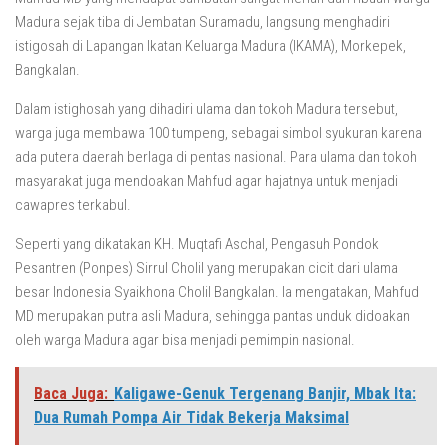
Madura sejak tiba di Jembatan Suramadu, langsung menghadiri
istigosah di Lapangan Ikatan Keluarga Madura (IKAMA), Morkepek,
Bangkalan.
Dalam istighosah yang dihadiri ulama dan tokoh Madura tersebut,
warga juga membawa 100 tumpeng, sebagai simbol syukuran karena
ada putera daerah berlaga di pentas nasional. Para ulama dan tokoh
masyarakat juga mendoakan Mahfud agar hajatnya untuk menjadi
cawapres terkabul.
Seperti yang dikatakan KH. Muqtafi Aschal, Pengasuh Pondok
Pesantren (Ponpes) Sirrul Cholil yang merupakan cicit dari ulama
besar Indonesia Syaikhona Cholil Bangkalan. Ia mengatakan, Mahfud
MD merupakan putra asli Madura, sehingga pantas unduk didoakan
oleh warga Madura agar bisa menjadi pemimpin nasional.
Baca Juga:
Kaligawe-Genuk Tergenang Banjir, Mbak Ita:
Dua Rumah Pompa Air Tidak Bekerja Maksimal