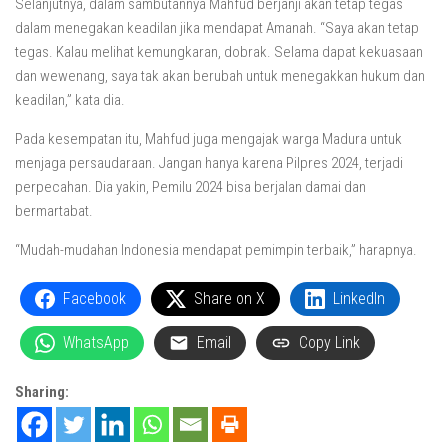
Selanjutnya, dalam sambutannya Mahfud berjanji akan tetap tegas
dalam menegakan keadilan jika mendapat Amanah. “Saya akan tetap
tegas. Kalau melihat kemungkaran, dobrak. Selama dapat kekuasaan
dan wewenang, saya tak akan berubah untuk menegakkan hukum dan
keadilan,” kata dia.
Pada kesempatan itu, Mahfud juga mengajak warga Madura untuk
menjaga persaudaraan. Jangan hanya karena Pilpres 2024, terjadi
perpecahan. Dia yakin, Pemilu 2024 bisa berjalan damai dan
bermartabat.
“Mudah-mudahan Indonesia mendapat pemimpin terbaik,” harapnya.
Facebook
Share on X
LinkedIn
WhatsApp
Email
Copy Link
Sharing: