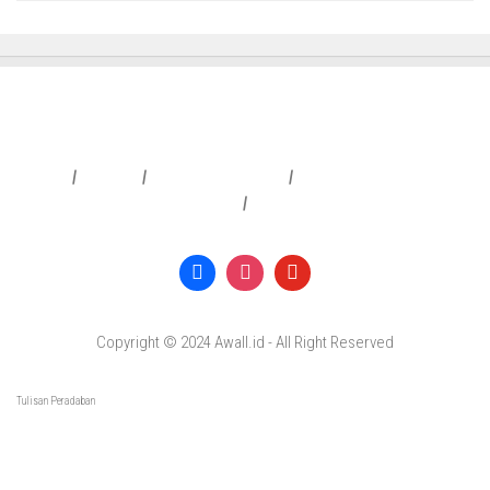
Redaksi
|
Info Iklan
|
Pedoman Media Siber
|
Penafian & Kebijakan Privasi
|
Copyright © 2024 Awall.id - All Right Reserved
Tulisan Peradaban