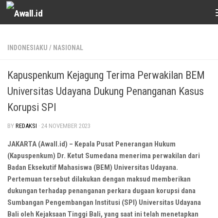
Skip to content
INDONESIAKU
/
NASIONAL
Kapuspenkum Kejagung Terima Perwakilan BEM
Universitas Udayana Dukung Penanganan Kasus
Korupsi SPI
BY
REDAKSI
·
24 NOVEMBER 2023
JAKARTA (Awall.id) – Kepala Pusat Penerangan Hukum
(Kapuspenkum) Dr. Ketut Sumedana menerima perwakilan dari
Badan Eksekutif Mahasiswa (BEM) Universitas Udayana.
Pertemuan tersebut dilakukan dengan maksud memberikan
dukungan terhadap penanganan perkara dugaan korupsi dana
Sumbangan Pengembangan Institusi (SPI) Universitas Udayana
Bali oleh Kejaksaan Tinggi Bali, yang saat ini telah menetapkan