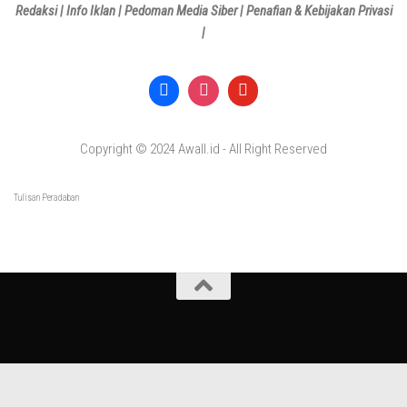
Redaksi
|
Info Iklan
|
Pedoman Media Siber
|
Penafian & Kebijakan Privasi
|
Copyright © 2024 Awall.id - All Right Reserved
Tulisan Peradaban