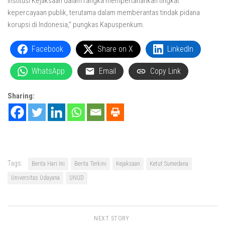
Institusi Kejaksaan dalam rangka mempertahankan tingkat
kepercayaan publik, terutama dalam memberantas tindak pidana
korupsi di Indonesia,” pungkas Kapuspenkum.
Facebook
Share on X
LinkedIn
WhatsApp
Email
Copy Link
Sharing:
Tags:
Berita Hari Ini
Berita Terkini
Kejaksaan
Ketut Sumedana
Universitas Udayana
UNUD
NEXT STORY