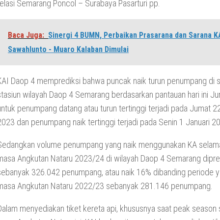
relasi Semarang Poncol – Surabaya Pasarturi pp.
Baca Juga:
Sinergi 4 BUMN, Perbaikan Prasarana dan Sarana K
Sawahlunto - Muaro Kalaban Dimulai
KAI Daop 4 memprediksi bahwa puncak naik turun penumpang di s
stasiun wilayah Daop 4 Semarang berdasarkan pantauan hari ini Ju
untuk penumpang datang atau turun tertinggi terjadi pada Jumat 
2023 dan penumpang naik tertinggi terjadi pada Senin 1 Januari 2
Sedangkan volume penumpang yang naik menggunakan KA selam
masa Angkutan Nataru 2023/24 di wilayah Daop 4 Semarang dipre
sebanyak 326.042 penumpang, atau naik 16% dibanding periode 
masa Angkutan Nataru 2022/23 sebanyak 281.146 penumpang.
Dalam menyediakan tiket kereta api, khususnya saat peak season s