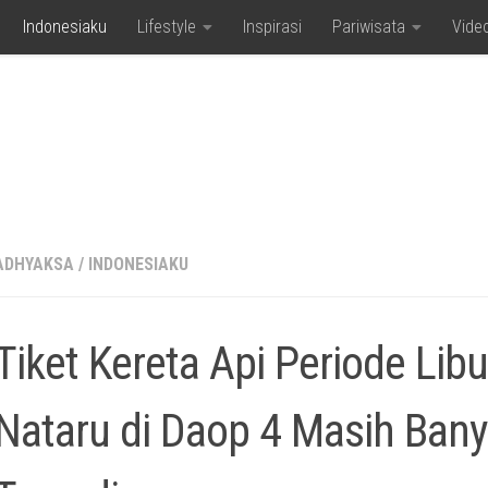
Indonesiaku
Lifestyle
Inspirasi
Pariwisata
Vide
ADHYAKSA
/
INDONESIAKU
Tiket Kereta Api Periode Libu
Nataru di Daop 4 Masih Ban