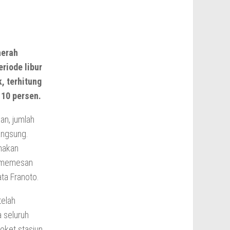
aerah
riode libur
, terhitung
 10 persen.
n, jumlah
angsung.
nakan
ra memesan
ata Franoto.
telah
a seluruh
loket stasiun