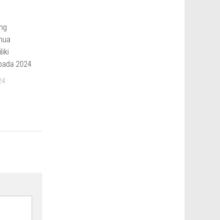
ng
mua
iki
pada 2024
24