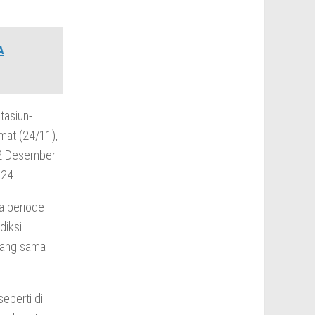
A
tasiun-
mat (24/11),
22 Desember
024.
a periode
diksi
yang sama
eperti di