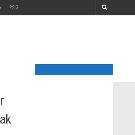
o
PSIS
r
yak