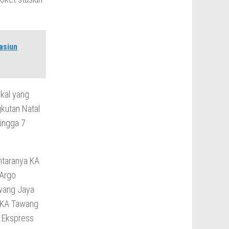
asiun
okal yang
kutan Natal
ingga 7
antaranya KA
 Argo
awang Jaya
 KA Tawang
 Ekspress