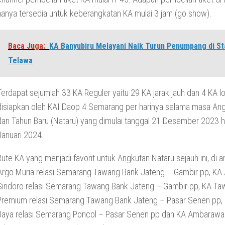
hanya tersedia untuk keberangkatan KA mulai 3 jam (go show).
Baca Juga:
KA Banyubiru Melayani Naik Turun Penumpang di St
Telawa
Terdapat sejumlah 33 KA Reguler yaitu 29 KA jarak jauh dan 4 KA l
disiapkan oleh KAI Daop 4 Semarang per harinya selama masa Ang
dan Tahun Baru (Nataru) yang dimulai tanggal 21 Desember 2023 h
Januari 2024.
Rute KA yang menjadi favorit untuk Angkutan Nataru sejauh ini, di 
Argo Muria relasi Semarang Tawang Bank Jateng – Gambir pp, KA
Sindoro relasi Semarang Tawang Bank Jateng – Gambir pp, KA T
Premium relasi Semarang Tawang Bank Jateng – Pasar Senen pp,
Jaya relasi Semarang Poncol – Pasar Senen pp dan KA Ambarawa