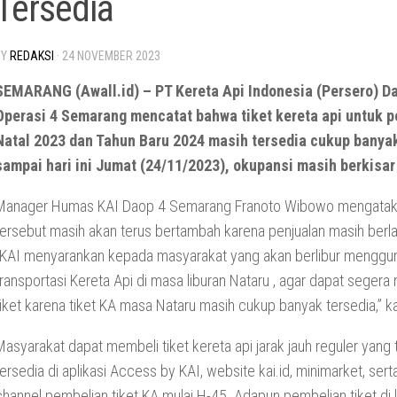
Tersedia
BY
REDAKSI
·
24 NOVEMBER 2023
SEMARANG (Awall.id) – PT Kereta Api Indonesia (Persero) D
Operasi 4 Semarang mencatat bahwa tiket kereta api untuk pe
Natal 2023 dan Tahun Baru 2024 masih tersedia cukup banyak
sampai hari ini Jumat (24/11/2023), okupansi masih berkisar
Manager Humas KAI Daop 4 Semarang Franoto Wibowo mengataka
tersebut masih akan terus bertambah karena penjualan masih berl
“KAI menyarankan kepada masyarakat yang akan berlibur menggu
transportasi Kereta Api di masa liburan Nataru , agar dapat sege
tiket karena tiket KA masa Nataru masih cukup banyak tersedia,” k
Masyarakat dapat membeli tiket kereta api jarak jauh reguler yang 
tersedia di aplikasi Access by KAI, website kai.id, minimarket, sert
channel pembelian tiket KA mulai H-45. Adapun pembelian tiket di 