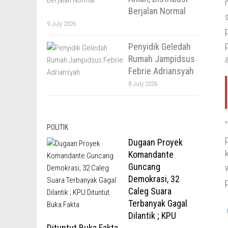
Berjalan Normal
9 July 2026
Penyidik Geledah
Rumah Jampidsus
Febrie Adriansyah
8 July 2026
POLITIK
Dugaan Proyek
Komandante
Guncang
Demokrasi, 32
Caleg Suara
Terbanyak Gagal
Dilantik ; KPU
Dituntut Buka Fakta