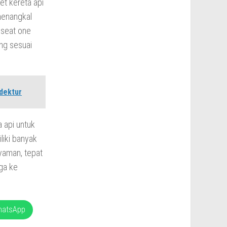
et kereta api
menangkal
 seat one
ng sesuai
dektur
 api untuk
liki banyak
yaman, tepat
gga ke
hatsApp