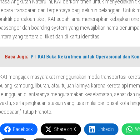
masa Angkutan Nataru ini, KAI berkomitmen untuk menyediakan tik
secara transparan dan terpercaya bagi seluruh pelanggan. Untuk 
praktik percaloan tiket, KAI sudah lama menerapkan kebijakan one
passenger dan boarding system yang mewajibkan nama penumpa
antara yang tertera di tiket dan di kartu identitas.
Baca Juga:
PT KAI Buka Rekrutmen untuk Operasional dan Kon
“KAI mengajak masyarakat menggunakan moda transportasi kereta
pulang kampung, liburan, atau tujuan lainnya karena kereta api memi
keunggulan di antaranya mengutamakan keselamatan, sehat dan n
waktu, serta jangkauan stasiun yang luas mulai dari pusat kota hin
pedesaan,” tutup Franoto.
Facebook
Share on X
LinkedIn
W