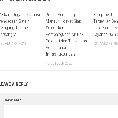
Perkara Dugaan Korupsi
Bupati Pemalang
Pemprov Jate
Pengadaan Satelit,
Mansur Hidayat Siap
Targetkan Se
Kejagung Tahan 4
Selesaikan
Puskesmas Mil
Tersangka
Pembangunan Air Baku
Layanan USG 
Pulosari dan Tingkatkan
13 JANUARY 2023
23 JANUARY 20
Penanganan
Infrastruktur Jalan
18 OCTOBER 2023
LEAVE A REPLY
Comment
*