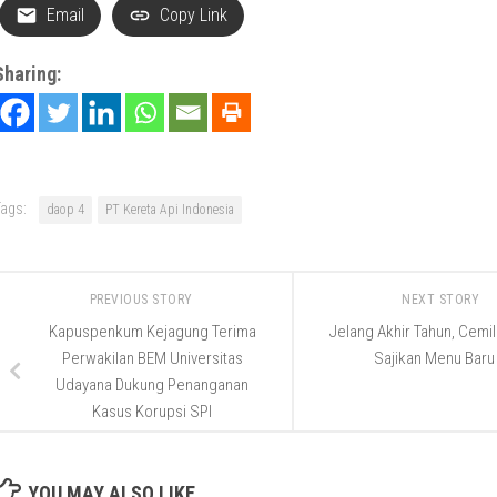
Email
Copy Link
Sharing:
ags:
daop 4
PT Kereta Api Indonesia
PREVIOUS STORY
NEXT STORY
Kapuspenkum Kejagung Terima
Jelang Akhir Tahun, Cemil
Perwakilan BEM Universitas
Sajikan Menu Baru
Udayana Dukung Penanganan
Kasus Korupsi SPI
YOU MAY ALSO LIKE...