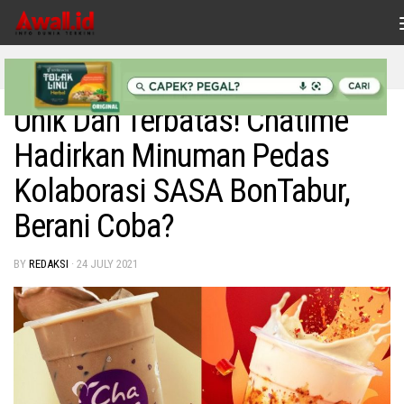
Skip to content
KULINER
/
LIFESTYLE
Unik Dan Terbatas! Chatime
Hadirkan Minuman Pedas
Kolaborasi SASA BonTabur,
Berani Coba?
BY
REDAKSI
·
24 JULY 2021