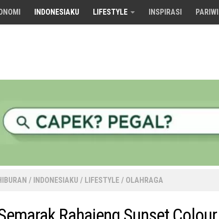
ONOMI
INDONESIAKU
LIFESTYLE
INSPIRASI
PARIW
HIBURAN
/
INDONESIAKU
/
LIFESTYLE
/
OLAHRAGA
Semarak Rahajeng Sunset Colour