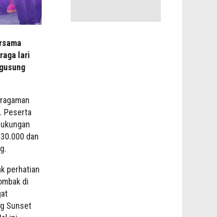
ersama
aga lari
ngusung
eragaman
. Peserta
 dukungan
. 30.000 dan
g.
ak perhatian
ombak di
gat
ng Sunset