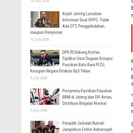
16 July 2026
Kejati Jateng Luruskan
Informasi Soal SPPG: Tidak
Ada OTT, Penggeledahan,
maupun Penyisiran
10 July 2026
DPR RI Dukung Kortas
Tipidkor Usut Dugaan Korupsi
Pasokan Batu Bara PLTU,
Kerugian Negara Ditaksir Rp5 Triliun
9 July 2026
Pertamina Pastikan Pasokan
BBM di Jateng dan DIY Aman,
Distribusi Berjalan Normal
9 July 2026
Penyidik Geledah Rumah
Jampidsus Febrie Adriansyah