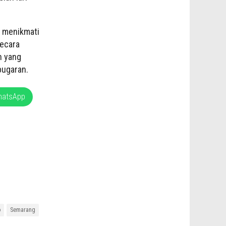
n menikmati
ecara
n yang
bugaran.
hatsApp
o
Semarang