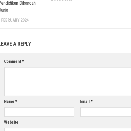
Pendidikan Dikancah
Dunia
7 FEBRUARY 2024
LEAVE A REPLY
Comment
*
Name
*
Email
*
Website