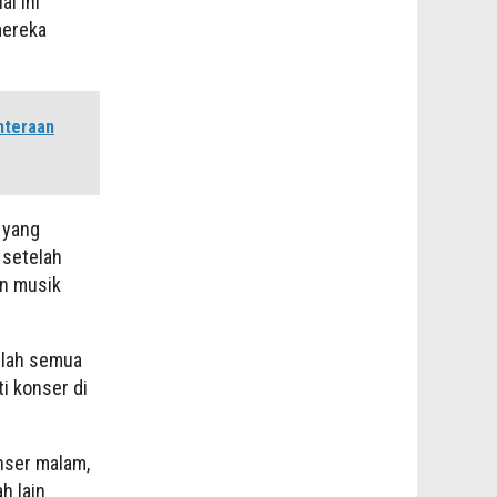
l ini
mereka
hteraan
 yang
 setelah
an musik
telah semua
i konser di
onser malam,
h lain