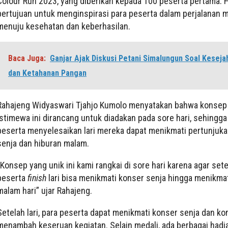
Colour Run 2023, yang diberikan kepada 100 peserta pertama. Ha
bertujuan untuk menginspirasi para peserta dalam perjalanan 
menuju kesehatan dan keberhasilan.
Baca Juga:
Ganjar Ajak Diskusi Petani Simalungun Soal Keseja
dan Ketahanan Pangan
Rahajeng Widyaswari Tjahjo Kumolo menyatakan bahwa konsep
istimewa ini dirancang untuk diadakan pada sore hari, sehingga
peserta menyelesaikan lari mereka dapat menikmati pertunjuk
senja dan hiburan malam.
“Konsep yang unik ini kami rangkai di sore hari karena agar se
peserta
finish
lari bisa menikmati konser senja hingga menikmat
malam hari” ujar Rahajeng.
Setelah lari, para peserta dapat menikmati konser senja dan k
menambah keseruan kegiatan. Selain medali, ada berbagai hadia