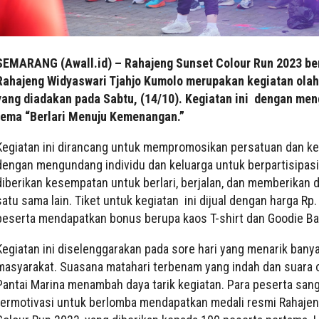
SEMARANG (Awall.id) – Rahajeng Sunset Colour Run 2023 b
Rahajeng Widyaswari Tjahjo Kumolo merupakan kegiatan olahr
yang diadakan pada Sabtu, (14/10). Kegiatan ini dengan me
tema “Berlari Menuju Kemenangan.”
Kegiatan ini dirancang untuk mempromosikan persatuan dan k
dengan mengundang individu dan keluarga untuk berpartisipasi
diberikan kesempatan untuk berlari, berjalan, dan memberikan
satu sama lain. Tiket untuk kegiatan ini dijual dengan harga Rp
peserta mendapatkan bonus berupa kaos T-shirt dan Goodie Ba
Kegiatan ini diselenggarakan pada sore hari yang menarik bany
masyarakat. Suasana matahari terbenam yang indah dan suara 
Pantai Marina menambah daya tarik kegiatan. Para peserta san
termotivasi untuk berlomba mendapatkan medali resmi Rahaje