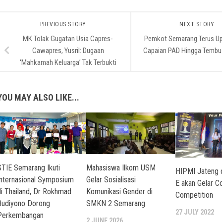
PREVIOUS STORY
NEXT STORY
MK Tolak Gugatan Usia Capres-
Pemkot Semarang Terus U
Cawapres, Yusril: Dugaan
Capaian PAD Hingga Tembu
‘Mahkamah Keluarga’ Tak Terbukti
YOU MAY ALSO LIKE...
STIE Semarang Ikuti
Mahasiswa Ilkom USM
HIPMI Jateng 
Internasional Symposium
Gelar Sosialisasi
E akan Gelar C
di Thailand, Dr Rokhmad
Komunikasi Gender di
Competition
Budiyono Dorong
SMKN 2 Semarang
27 JULY 2022
Perkembangan
2 JUNE 2026