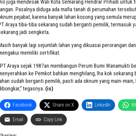
Dio juga mendesak Wali Kota Semarang Hendrar Prihadi untuk 
tangan. Pasalnya diduga ada mafia tanah di perumahan tersebu
oknum pejabat, karena banyak lahan kosong yang semula meru
PT Araya tiba-tiba sekarang sudah berganti pemilik, termasuk 
sekarang jadi sengketa.
Masih banyak lagi sejumlah lahan yang dikuasai perorangan da
mengakui memiliki sertifikat.
‘’PT Araya sejak 1987an membangun Perum Bumi Wanamukti b
menyerahkan ke Pemkot bahkan menghilang, lha kok sekarang 
lahan sudah berganti pemilik, pasti ada oknum yang main-main,
dibongkar,’’ tegasnya.
(is)
Facebook
Share on X
LinkedIn
W
Email
Copy Link
Sharing: