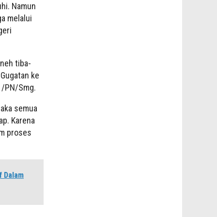
uhi. Namun
ga melalui
geri
neh tiba-
 Gugatan ke
21/PN/Smg.
 maka semua
ap. Karena
am proses
f Dalam