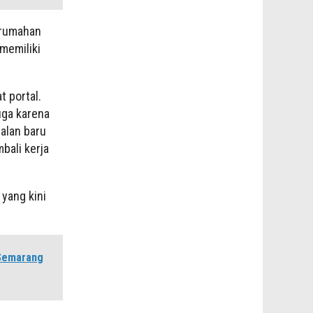
erumahan
memiliki
 portal.
uga karena
alan baru
bali kerja
 yang kini
 Semarang