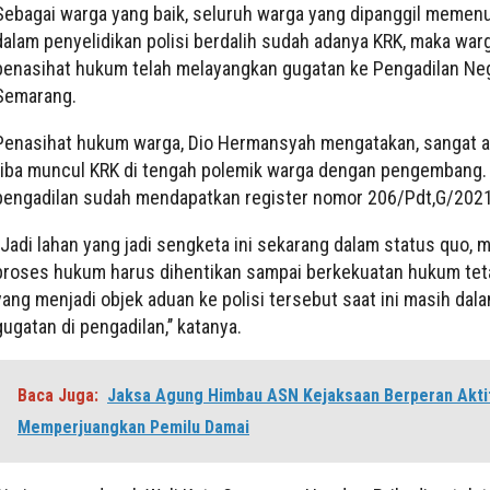
Sebagai warga yang baik, seluruh warga yang dipanggil memen
dalam penyelidikan polisi berdalih sudah adanya KRK, maka war
penasihat hukum telah melayangkan gugatan ke Pengadilan Ne
Semarang.
Penasihat hukum warga, Dio Hermansyah mengatakan, sangat a
tiba muncul KRK di tengah polemik warga dengan pengembang.
pengadilan sudah mendapatkan register nomor 206/Pdt,G/20
‘’Jadi lahan yang jadi sengketa ini sekarang dalam status quo,
proses hukum harus dihentikan sampai berkekuatan hukum tet
yang menjadi objek aduan ke polisi tersebut saat ini masih dal
gugatan di pengadilan,’’ katanya.
Baca Juga:
Jaksa Agung Himbau ASN Kejaksaan Berperan Akti
Memperjuangkan Pemilu Damai