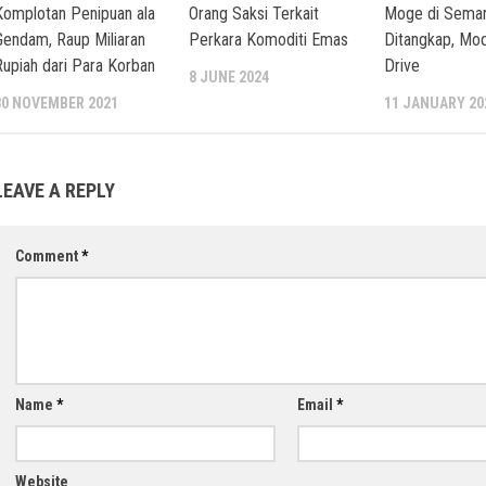
Komplotan Penipuan ala
Orang Saksi Terkait
Moge di Sema
Gendam, Raup Miliaran
Perkara Komoditi Emas
Ditangkap, Mo
Rupiah dari Para Korban
Drive
8 JUNE 2024
30 NOVEMBER 2021
11 JANUARY 20
LEAVE A REPLY
Comment
*
Name
*
Email
*
Website