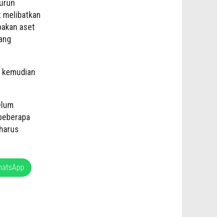
turun
t melibatkan
pakan aset
yang
n kemudian
elum
beberapa
 harus
hatsApp