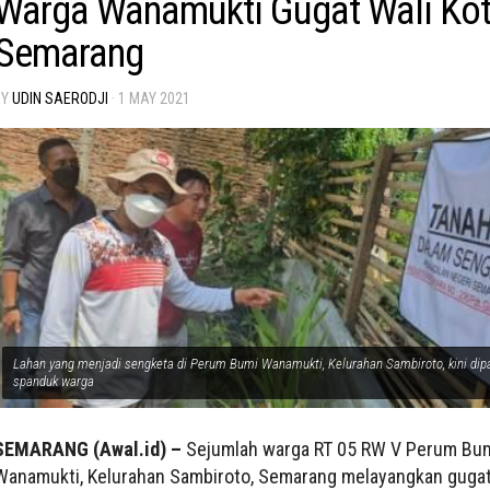
Warga Wanamukti Gugat Wali Ko
Semarang
BY
UDIN SAERODJI
·
1 MAY 2021
Lahan yang menjadi sengketa di Perum Bumi Wanamukti, Kelurahan Sambiroto, kini dip
spanduk warga
SEMARANG (Awal.id) –
Sejumlah warga RT 05 RW V Perum Bu
Wanamukti, Kelurahan Sambiroto, Semarang melayangkan guga