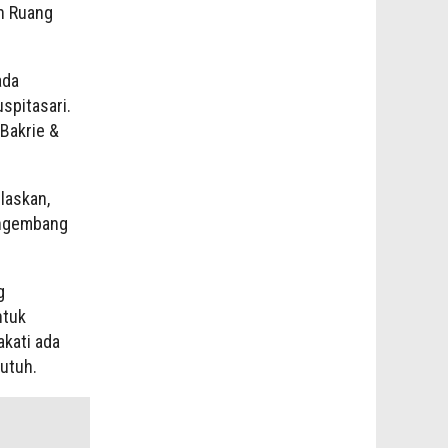
n Ruang
ada
spitasari.
Bakrie &
laskan,
engembang
g
ntuk
akati ada
 utuh.