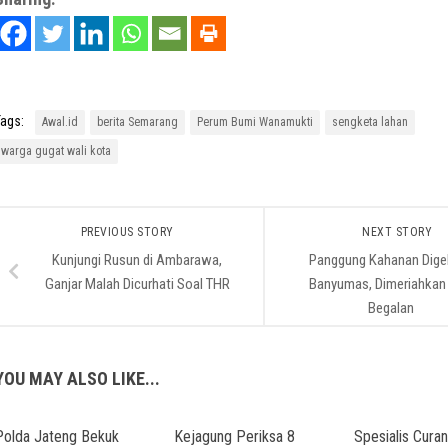
ags:
Awal.id
berita Semarang
Perum Bumi Wanamukti
sengketa lahan
warga gugat wali kota
PREVIOUS STORY
NEXT STORY
Kunjungi Rusun di Ambarawa,
Panggung Kahanan Digel
Ganjar Malah Dicurhati Soal THR
Banyumas, Dimeriahkan
Begalan
YOU MAY ALSO LIKE...
Polda Jateng Bekuk
Kejagung Periksa 8
Spesialis Cura