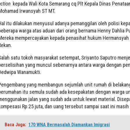
action
kepada Wali Kota Semarang cq Plt Kepala Dinas Penataa
Mohamad Irwansyah ST MT.
Hal itu dilakukan menyusul adanya pemanggilan oleh polisi kep
beberapa warga atas aduan dari orang bernama Henny Dahlia Pu
Mereka mempercayakan kepada penasihat hukum Hermansyah 
Rekan.
Salah satu tokoh masyarakat setempat, Sriyanto Saputro menje
perselisihan yang muncul sebenarnya antara warga dengan p
Dedwipa Wanamukti.
Pengembang yang membangun sejumlah unit rumah di belakan
perumahan itu semula sudah ada kesepakatan dengan warga u
menggunakan jalan yang sudah ada untuk lewat material. Disep
kompesasi Rp 25 juta, dan uang tersebut sampai saat ini masih
Baca Juga:
170 WNA Bermasalah Diamankan Imigrasi