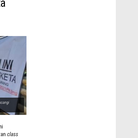
ta
asangi
mi
tan
class