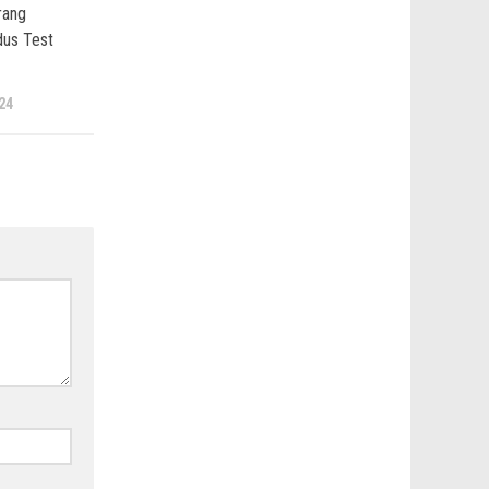
rang
dus Test
24