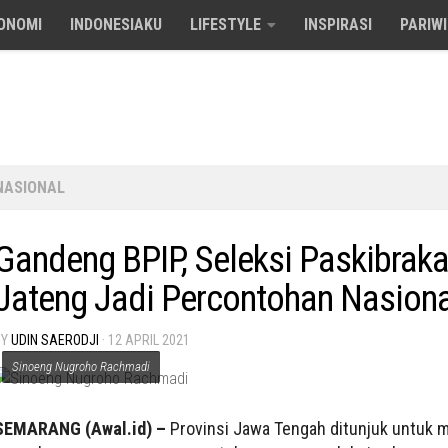
ONOMI
INDONESIAKU
LIFESTYLE
INSPIRASI
PARIW
NASIONAL
Gandeng BPIP, Seleksi Paskibrak
Jateng Jadi Percontohan Nasiona
BY
UDIN SAERODJI
·
12 APRIL 2021
Sinoeng Nugroho Rachmadi
SEMARANG (Awal.id) –
Provinsi Jawa Tengah ditunjuk untuk m