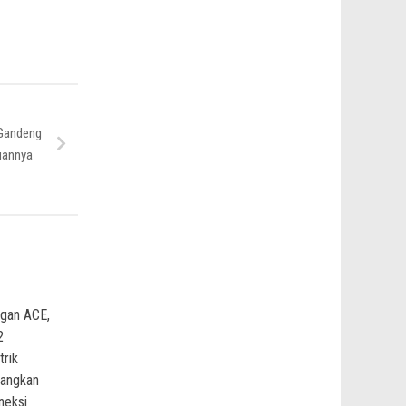
 Gandeng
uannya
ngan ACE,
2
trik
angkan
neksi