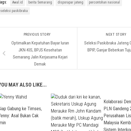
ags:
Awal.id
berita Semarang
disporapar jateng
percontohan nasional
seleksi paskibraka
PREVIOUS STORY
NEXT STORY
Optimalkan Kepatuhan Bayar Iuran
Seleksi Paskibraka Jateng
JKN-KIS, BPJS Kesehatan
BPIP, Ganjar Beberkan Tuj
Semarang Jalin Kerjasama Kejari
Demak
YOU MAY ALSO LIKE...
Kolaborasi De
Siap Gabung ke Timses,
PLN Gandeng 
Yenny: Asal Bukan Cak
Perusahaan Lis
Imin
Malaysia Kemb
Sistem Interko