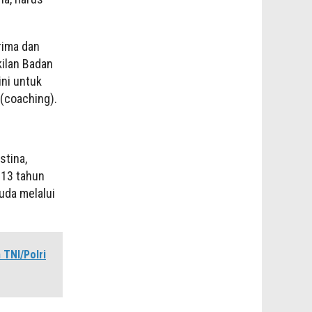
rima dan
kilan Badan
ini untuk
(coaching).
stina,
 13 tahun
uda melalui
TNI/Polri