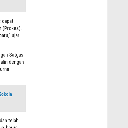
s dapat
n (Prokes).
aru,” ujar
engan Satgas
jalin dengan
Purna
Kokola
dan telah
ia, harus