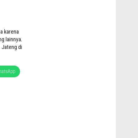
ga karena
g lainnya.
l Jateng di
hatsApp