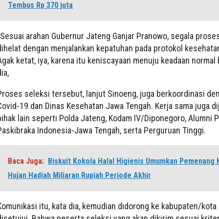
Tembus Rp 370 juta
“Sesuai arahan Gubernur Jateng Ganjar Pranowo, segala prose
dihelat dengan menjalankan kepatuhan pada protokol kesehata
Agak ketat, iya, karena itu keniscayaan menuju keadaan normal b
ia,
Proses seleksi tersebut, lanjut Sinoeng, juga berkoordinasi d
Covid-19 dan Dinas Kesehatan Jawa Tengah. Kerja sama juga di
pihak lain seperti Polda Jateng, Kodam IV/Diponegoro, Alumni 
Paskibraka Indonesia-Jawa Tengah, serta Perguruan Tinggi.
Baca Juga:
Biskuit Kokola Halal Higienis Umumkan Pemenang 
Hujan Hadiah Miliaran Rupiah Periode Akhir
Komunikasi itu, kata dia, kemudian didorong ke kabupaten/kota 
disetujui. Bahwa peserta seleksi yang akan dikirim sesuai kriter