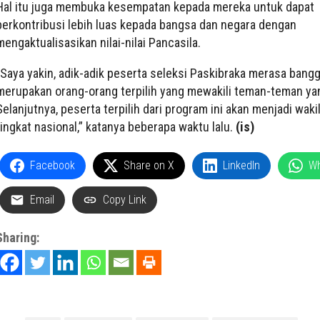
Hal itu juga membuka kesempatan kepada mereka untuk dapat
berkontribusi lebih luas kepada bangsa dan negara dengan
mengaktualisasikan nilai-nilai Pancasila.
“Saya yakin, adik-adik peserta seleksi Paskibraka merasa bang
merupakan orang-orang terpilih yang mewakili teman-teman yan
Selanjutnya, peserta terpilih dari program ini akan menjadi waki
tingkat nasional,” katanya beberapa waktu lalu.
(is)
Facebook
Share on X
LinkedIn
W
Email
Copy Link
Sharing: