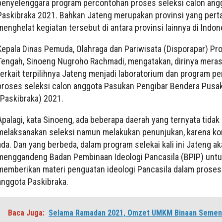
penyelenggara program percontohan proses seleksi calon ang
Paskibraka 2021. Bahkan Jateng merupakan provinsi yang pert
menghelat kegiatan tersebut di antara provinsi lainnya di Indon
Kepala Dinas Pemuda, Olahraga dan Pariwisata (Disporapar) Pr
Tengah, Sinoeng Nugroho Rachmadi, mengatakan, dirinya meras
terkait terpilihnya Jateng menjadi laboratorium dan program p
proses seleksi calon anggota Pasukan Pengibar Bendera Pusa
(Paskibraka) 2021.
Apalagi, kata Sinoeng, ada beberapa daerah yang ternyata tidak
melaksanakan seleksi namun melakukan penunjukan, karena ko
ada. Dan yang berbeda, dalam program selekai kali ini Jateng a
menggandeng Badan Pembinaan Ideologi Pancasila (BPIP) unt
memberikan materi penguatan ideologi Pancasila dalam proses
anggota Paskibraka.
Baca Juga:
Selama Ramadan 2021, Omzet UMKM Binaan Semen