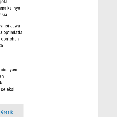
gota
ama kalinya
esia.
ovinsi Jawa
a optimistis
ercontohan
ka
ndisi yang
kan
uk
 seleksi
 Gresik