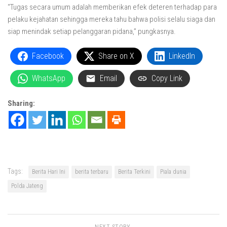
“Tugas secara umum adalah memberikan efek deteren terhadap para
pelaku kejahatan sehingga mereka tahu bahwa polisi selalu siaga dan
siap menindak setiap pelanggaran pidana,” pungkasnya.
Facebook
Share on X
LinkedIn
WhatsApp
Email
Copy Link
Sharing:
Tags:
Berita Hari Ini
berita terbaru
Berita Terkini
Piala dunia
Polda Jateng