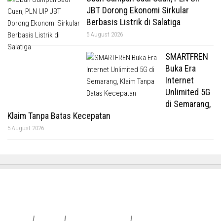
JBT Dorong Ekonomi Sirkular
Berbasis Listrik di Salatiga
5 August 2026
SMARTFREN
Buka Era
Internet
Unlimited 5G
di Semarang,
Klaim Tanpa Batas Kecepatan
5 August 2026
Redaksi
|
Info Iklan
|
Pedoman Media Siber
|
Penafian & Kebijakan Privasi