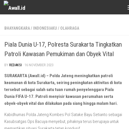
Skip to content
BHAYANGKARA
/
INDONESIAKU
/
OLAHRAGA
Piala Dunia U-17, Polresta Surakarta Tingkatkan
Patroli Kawasan Pemukiman dan Obyek Vital
BY
REDAKSI
·
16 NOVEMBER 2023
SURAKARTA (Awall.id) – Polda Jateng meningkatkan patroli
keamanan di kota Surakarta, seiring peningkatan aktivitas di kota
tersebut sebagai salah satu tuan rumah penyelenggara Piala
Dunia FIFA U-17. Patroli menyisir kawasan perumahan serta
obyek-obyek vital dan dilakukan pada siang hingga malam hari.
Kabidhumas Polda Jateng Kombes Pol Satake Bayu Setianto sebagai
Kasubsatgas Ops Bacuya menyebut, pihaknya terus berupaya untuk
memastikan situasi Surakarta tetap kondusif.