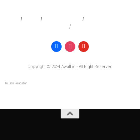
Redaksi
|
Info Iklan
|
Pedoman Media Siber
|
Penafian & Kebijakan Privasi
|
Copyright © 2024 Awall.id - All Right Reserved
Tulisan Peradaban