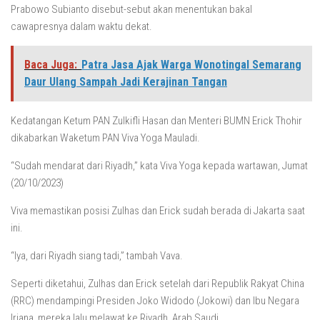
Prabowo Subianto disebut-sebut akan menentukan bakal
cawapresnya dalam waktu dekat.
Baca Juga:
Patra Jasa Ajak Warga Wonotingal Semarang
Daur Ulang Sampah Jadi Kerajinan Tangan
Kedatangan Ketum PAN Zulkifli Hasan dan Menteri BUMN Erick Thohir
dikabarkan Waketum PAN Viva Yoga Mauladi.
“Sudah mendarat dari Riyadh,” kata Viva Yoga kepada wartawan, Jumat
(20/10/2023)
Viva memastikan posisi Zulhas dan Erick sudah berada di Jakarta saat
ini.
“Iya, dari Riyadh siang tadi,” tambah Vava.
Seperti diketahui, Zulhas dan Erick setelah dari Republik Rakyat China
(RRC) mendampingi Presiden Joko Widodo (Jokowi) dan Ibu Negara
Iriana, mereka lalu melawat ke Riyadh, Arab Saudi.