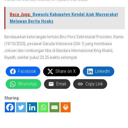
Baca Juga:
Bawaslu Kabupaten Kendal Ajak Masyarakat
Melawan Berita Hoaks
Berdasarkan keterangan tertulis Biro Pers Sekretariat Presiden, Kamis
(19/10/2023), pesawat Garuda Indonesia (GIA-1) yang membawa
Jokowi dan rombongan tiba di Bandara Internasional King Khalid,
Riyadh, sekitar pukul 23.25 waktu setempat.
Facebook
Share on X
LinkedIn
WhatsApp
Email
Copy Link
Sharing: