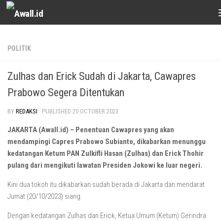
Skip to content
POLITIK
Zulhas dan Erick Sudah di Jakarta, Cawapres
Prabowo Segera Ditentukan
BY
REDAKSI
· PUBLISHED
20 OCTOBER 2023
JAKARTA (Awall.id) – Penentuan Cawapres yang akan
mendampingi Capres Prabowo Subianto, dikabarkan menunggu
kedatangan Ketum PAN Zulkifli Hasan (Zulhas) dan Erick Thohir
pulang dari mengikuti lawatan Presiden Jokowi ke luar negeri.
Kini dua tokoh itu dikabarkan sudah berada di Jakarta dan mendarat
Jumat (20/10/2023) siang.
Dengan kedatangan Zulhas dan Erick, Ketua Umum (Ketum) Gerindra