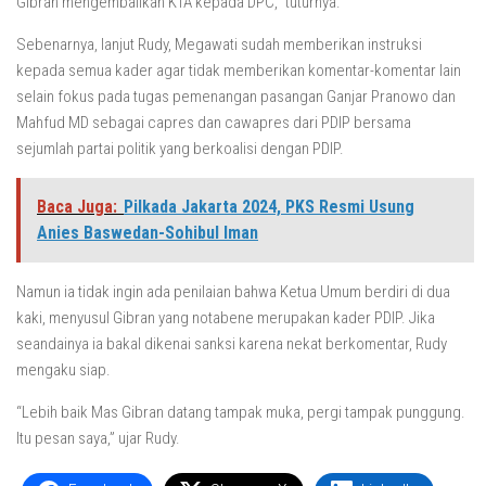
Gibran mengembalikan KTA kepada DPC,” tuturnya.
Sebenarnya, lanjut Rudy, Megawati sudah memberikan instruksi
kepada semua kader agar tidak memberikan komentar-komentar lain
selain fokus pada tugas pemenangan pasangan Ganjar Pranowo dan
Mahfud MD sebagai capres dan cawapres dari PDIP bersama
sejumlah partai politik yang berkoalisi dengan PDIP.
Baca Juga:
Pilkada Jakarta 2024, PKS Resmi Usung
Anies Baswedan-Sohibul Iman
Namun ia tidak ingin ada penilaian bahwa Ketua Umum berdiri di dua
kaki, menyusul Gibran yang notabene merupakan kader PDIP. Jika
seandainya ia bakal dikenai sanksi karena nekat berkomentar, Rudy
mengaku siap.
“Lebih baik Mas Gibran datang tampak muka, pergi tampak punggung.
Itu pesan saya,” ujar Rudy.