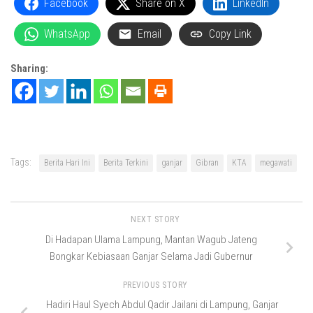
Facebook
Share on X
LinkedIn
WhatsApp
Email
Copy Link
Sharing:
Tags:
Berita Hari Ini
Berita Terkini
ganjar
Gibran
KTA
megawati
NEXT STORY
Di Hadapan Ulama Lampung, Mantan Wagub Jateng
Bongkar Kebiasaan Ganjar Selama Jadi Gubernur
PREVIOUS STORY
Hadiri Haul Syech Abdul Qadir Jailani di Lampung, Ganjar