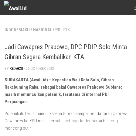
Skip to content
INDONESIAKU
/
NASIONAL
/
POLITIK
Jadi Cawapres Prabowo, DPC PDIP Solo Minta
Gibran Segera Kembalikan KTA
BY
REDAKSI
·
26 OCTOBER 2023
SURAKARTA (Awall.id) – Kepastian Wali Kota Solo, Gibran
Rakabuming Raka, sebagai bakal Cawapres Prabowo Subianto
masih memunculkan polemik, terutama di internal PDI
Perjuangan.
Polemik itu terus muncul karena Gibran sampai pendaftaran Capres-
Cawapres ke KPU masih tercatat sebagai kader partai banteng
moncong putih.