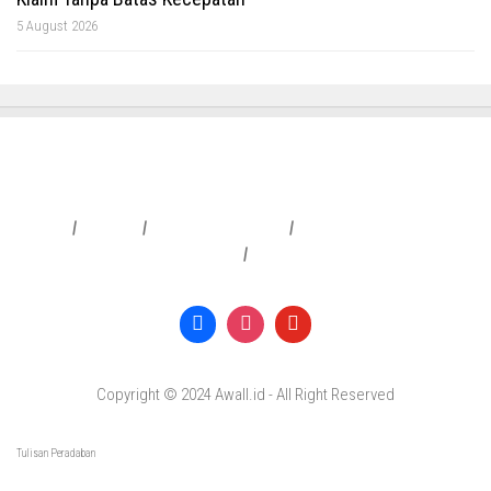
5 August 2026
Redaksi
|
Info Iklan
|
Pedoman Media Siber
|
Penafian & Kebijakan Privasi
|
Copyright © 2024 Awall.id - All Right Reserved
Tulisan Peradaban