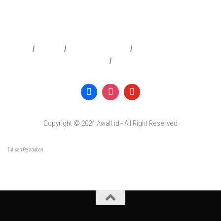
Redaksi
|
Info Iklan
|
Pedoman Media Siber
|
Penafian & Kebijakan Privasi
|
Copyright © 2024 Awall.id - All Right Reserved
Tulisan Peradaban