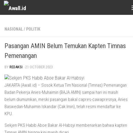
Skip to content
NASIONAL
/
POLITIK
Pasangan AMIN Belum Temukan Kapten Timnas
Pemenangan
BY
REDAKSI
·
21 OCTOBER 2023
JAKARTA (Awall.id) – Sosok Ketua Tim Nasional (Timnas) Pemenangan
Badan Pekerja Anies-Muhaimin (BAJA AMIN) sampai hari ini masih
belum diumumkan, meski pasangan bakal capres-cawapresnya, Anies
Baswedan-Muhaimin Iskandar (Cak Imin), telah resmi mendaftar ke
KPU.
Sekjen PKS Habib Aboe Bakar Al-Habsyi membenarkan bahwa kapten
Timnas AMIN hingga kini masih dicari.