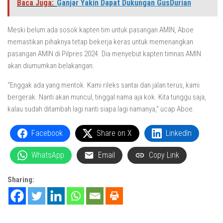
Baca Juga:
Ganjar Yakin Dapat Dukungan GusDurian
Meski belum ada sosok kapten tim untuk pasangan AMIN, Aboe
memastikan pihaknya tetap bekerja keras untuk memenangkan
pasangan AMIN di Pilpres 2024. Dia menyebut kapten timnas AMIN
akan diumumkan belakangan.
“Enggak ada yang mentok. Kami rileks santai dan jalan terus, kami
bergerak. Nanti akan muncul, tinggal nama aja kok. Kita tunggu saja,
kalau sudah ditambah lagi nanti siapa lagi namanya,” ucap Aboe.
Facebook
Share on X
LinkedIn
WhatsApp
Email
Copy Link
Sharing: