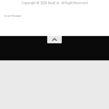
Copyright © 2024 Awall.id - All Right Reserved
Tulisan Peradaban