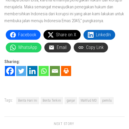
merajalela. Maka semangat mewujudkan penegakan hukum dan
membersihkan Indonesia dari korupsi ini yang akan kami lakukan untuk
membuka jalan menuju Indonesia Emas 2045,” pungkasnya.
Facebook
Share on X
LinkedIn
WhatsApp
Email
Copy Link
Sharing:
Tags:
Berita Hari Ini
Berita Terkini
ganjar
Mahfud MD
pemilu
NEXT STORY