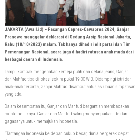
JAKARTA (Awall.id) – Pasangan Capres-Cawapres 2024, Ganjar
Pranowo menggelar deklarasi di Gedung Arsip Nasional Jakarta,
Rabu (18/10/2023) malam. Tak hanya dihadiri elit partai dan Tim
Pemenangan Nasional, acara juga dihadiri ratusan anak muda dari
berbagai daerah di Indonesia.
Tampil kompak mengenakan kemeja putih dan celana jeans, Ganjar
dan Mahfud tiba di lokasi sekira pukul 19.00 WIB. Didampingi istri dan
anak-anak tercinta, Ganjar Mahfud disambut antusias ribuan simpatisan
yang ada.
Dalam kesempatan itu, Ganjar dan Mahfud bergantian membacakan
pidato politiknya. Ganjar dan Mahfud saling menyampaikan ide dan
gagasanya untuk memajukan Indonesia.
“Tantangan Indonesia ke depan cukup besar, dunia bergerak cepat