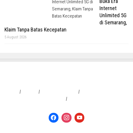
Buka Era
Internet
Unlimited 5G
di Semarang,
Klaim Tanpa Batas Kecepatan
5 August 2026
Redaksi
|
Info Iklan
|
Pedoman Media Siber
|
Penafian & Kebijakan Privasi
|