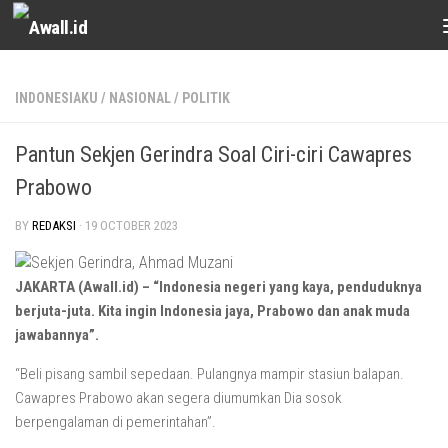
Skip to content
INDONESIAKU
/
NASIONAL
/
POLITIK
Pantun Sekjen Gerindra Soal Ciri-ciri Cawapres
Prabowo
BY
REDAKSI
·
19 OCTOBER 2023
JAKARTA (Awall.id) – “Indonesia negeri yang kaya, penduduknya
berjuta-juta. Kita ingin Indonesia jaya, Prabowo dan anak muda
jawabannya”.
“Beli pisang sambil sepedaan. Pulangnya mampir stasiun balapan.
Cawapres Prabowo akan segera diumumkan Dia sosok
berpengalaman di pemerintahan”.