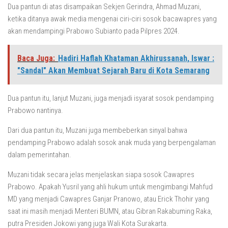
Dua pantun di atas disampaikan Sekjen Gerindra, Ahmad Muzani,
ketika ditanya awak media mengenai ciri-ciri sosok bacawapres yang
akan mendampingi Prabowo Subianto pada Pilpres 2024.
Baca Juga:
Hadiri Haflah Khataman Akhirussanah, Iswar :
"Sandal" Akan Membuat Sejarah Baru di Kota Semarang
Dua pantun itu, lanjut Muzani, juga menjadi isyarat sosok pendamping
Prabowo nantinya.
Dari dua pantun itu, Muzani juga membeberkan sinyal bahwa
pendamping Prabowo adalah sosok anak muda yang berpengalaman
dalam pemerintahan.
Muzani tidak secara jelas menjelaskan siapa sosok Cawapres
Prabowo. Apakah Yusril yang ahli hukum untuk mengimbangi Mahfud
MD yang menjadi Cawapres Ganjar Pranowo, atau Erick Thohir yang
saat ini masih menjadi Menteri BUMN, atau Gibran Rakabuming Raka,
putra Presiden Jokowi yang juga Wali Kota Surakarta.