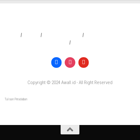
Redaksi
|
Info Iklan
|
Pedoman Media Siber
|
Penafian & Kebijakan Privasi
|
Copyright © 2024 Awall.id - All Right Reserved
Tulisan Peradaban