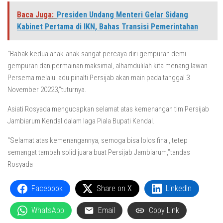
Baca Juga:
Presiden Undang Menteri Gelar Sidang
Kabinet Pertama di IKN, Bahas Transisi Pemerintahan
“Babak kedua anak-anak sangat percaya diri gempuran demi
gempuran dan permainan maksimal, alhamdulilah kita menang lawan
Persema melalui adu pinalti Persijab akan main pada tanggal 3
November 20223,”tuturnya.
Asiati Rosyada mengucapkan selamat atas kemenangan tim Persijab
Jambiarum Kendal dalam laga Piala Bupati Kendal.
“Selamat atas kemenangannya, semoga bisa lolos final, tetep
semangat tambah solid juara buat Persijab Jambiarum,”tandas
Rosyada
Facebook
Share on X
LinkedIn
WhatsApp
Email
Copy Link