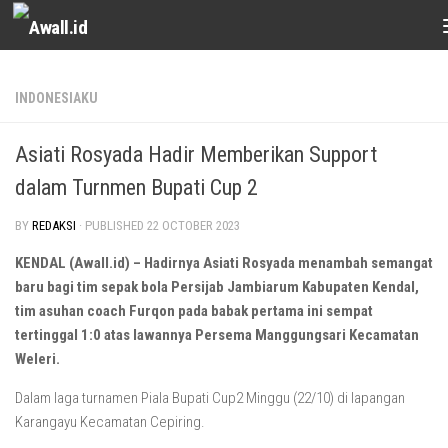
Skip to content
INDONESIAKU
Asiati Rosyada Hadir Memberikan Support
dalam Turnmen Bupati Cup 2
BY
REDAKSI
· PUBLISHED
22 OCTOBER 2023
KENDAL (Awall.id) – Hadirnya Asiati Rosyada menambah semangat
baru bagi tim sepak bola Persijab Jambiarum Kabupaten Kendal,
tim asuhan coach Furqon pada babak pertama ini sempat
tertinggal 1:0 atas lawannya Persema Manggungsari Kecamatan
Weleri.
Dalam laga turnamen Piala Bupati Cup2 Minggu (22/10) di lapangan
Karangayu Kecamatan Cepiring.