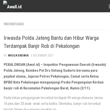
Skip to content
INDONESIAKU
Irwasda Polda Jateng Bantu dan Hibur Warga
Terdampak Banjir Rob di Pekalongan
BY
ANGGA BADANA
·
3 DECEMBER 2021
PEKALONGAN (Awal.id) – Inspektur Pengawasan Daerah (Irwasda)
Polda Jateng, Kombes Pol Drs Untung Sudarto bersama para
pejabat utama, Jajaran Polres Pekalongan, Camat serta Ketua
BPBD Kota Pekalongan mengunjungi Posko Pengungsian Korban
banjir rob di Kecamatan Pekalongan Barat, Kamis (2/11).
Pada lokasi pengungsian tersebut terdapat 44 warga dewasa, lansia
16 jiwa dan 33 anak- anak serta balita. Diketahui, banjir rob tersebut
terjadi dalam dua minggu terakhir ini.