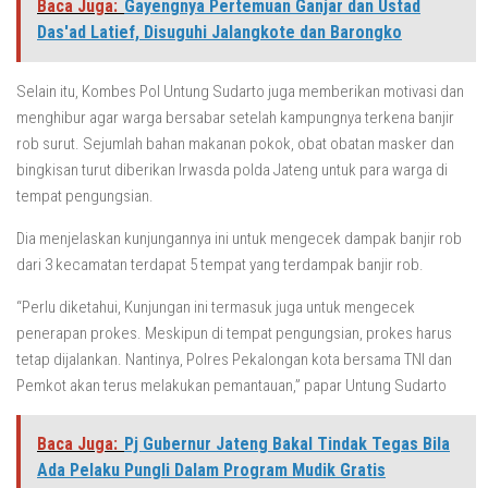
Baca Juga:
Gayengnya Pertemuan Ganjar dan Ustad
Das'ad Latief, Disuguhi Jalangkote dan Barongko
Selain itu, Kombes Pol Untung Sudarto juga memberikan motivasi dan
menghibur agar warga bersabar setelah kampungnya terkena banjir
rob surut. Sejumlah bahan makanan pokok, obat obatan masker dan
bingkisan turut diberikan Irwasda polda Jateng untuk para warga di
tempat pengungsian.
Dia menjelaskan kunjungannya ini untuk mengecek dampak banjir rob
dari 3 kecamatan terdapat 5 tempat yang terdampak banjir rob.
“Perlu diketahui, Kunjungan ini termasuk juga untuk mengecek
penerapan prokes. Meskipun di tempat pengungsian, prokes harus
tetap dijalankan. Nantinya, Polres Pekalongan kota bersama TNI dan
Pemkot akan terus melakukan pemantauan,” papar Untung Sudarto
Baca Juga:
Pj Gubernur Jateng Bakal Tindak Tegas Bila
Ada Pelaku Pungli Dalam Program Mudik Gratis