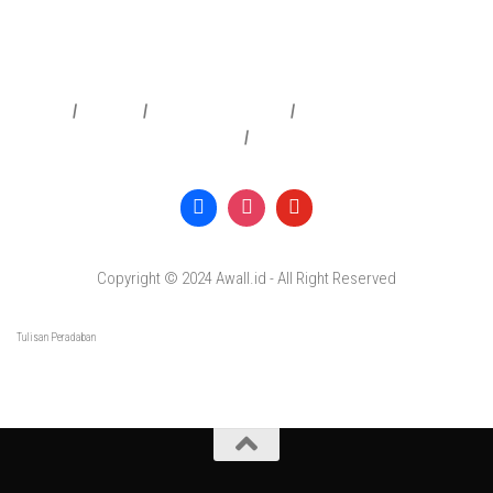
Redaksi
|
Info Iklan
|
Pedoman Media Siber
|
Penafian & Kebijakan Privasi
|
Copyright © 2024 Awall.id - All Right Reserved
Tulisan Peradaban