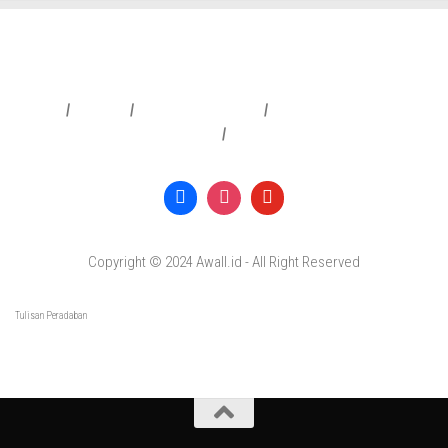
Redaksi
|
Info Iklan
|
Pedoman Media Siber
|
Penafian & Kebijakan Privasi
|
Copyright © 2024 Awall.id - All Right Reserved
Tulisan Peradaban