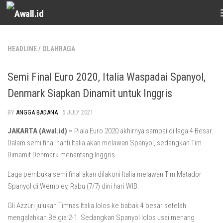
Skip to content
HEADLINE
/
OLAHRAGA
Semi Final Euro 2020, Italia Waspadai Spanyol,
Denmark Siapkan Dinamit untuk Inggris
BY
ANGGA BADANA
·
5 JULY 2021
JAKARTA (Awal.id) –
Piala Euro 2020 akhirnya sampai di laga 4 Besar.
Dalam semi final nanti Italia akan melawan Spanyol, sedangkan Tim
Dimamit Denmark menantang Inggris.
Laga pembuka semi final akan dilakoni Italia melawan Tim Matador
Spanyol di Wembley, Rabu (7/7) dini hari WIB.
Gli Azzuri julukan Timnas Italia lolos ke babak 4 besar setelah
mengalahkan Belgia 2-1. Sedangkan Spanyol lolos usai menang