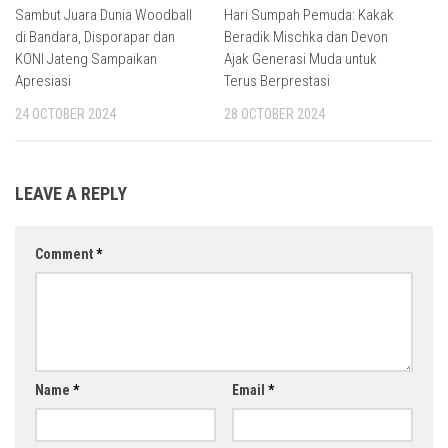
Sambut Juara Dunia Woodball
Hari Sumpah Pemuda: Kakak
di Bandara, Disporapar dan
Beradik Mischka dan Devon
KONI Jateng Sampaikan
Ajak Generasi Muda untuk
Apresiasi
Terus Berprestasi
24 OCTOBER 2024
28 OCTOBER 2024
LEAVE A REPLY
Comment
*
Name
*
Email
*