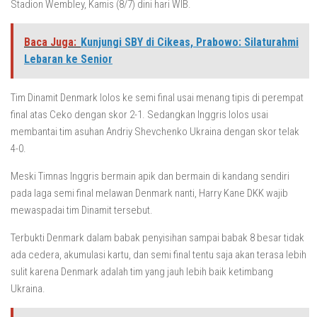
Stadion Wembley, Kamis (8/7) dini hari WIB.
Baca Juga:
Kunjungi SBY di Cikeas, Prabowo: Silaturahmi
Lebaran ke Senior
Tim Dinamit Denmark lolos ke semi final usai menang tipis di perempat
final atas Ceko dengan skor 2-1. Sedangkan Inggris lolos usai
membantai tim asuhan Andriy Shevchenko Ukraina dengan skor telak
4-0.
Meski Timnas Inggris bermain apik dan bermain di kandang sendiri
pada laga semi final melawan Denmark nanti, Harry Kane DKK wajib
mewaspadai tim Dinamit tersebut.
Terbukti Denmark dalam babak penyisihan sampai babak 8 besar tidak
ada cedera, akumulasi kartu, dan semi final tentu saja akan terasa lebih
sulit karena Denmark adalah tim yang jauh lebih baik ketimbang
Ukraina.