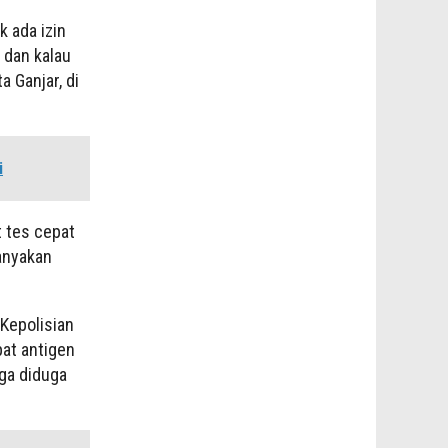
k ada izin
 dan kalau
 Ganjar, di
i
t tes cepat
tanyakan
 Kepolisian
at antigen
gga diduga