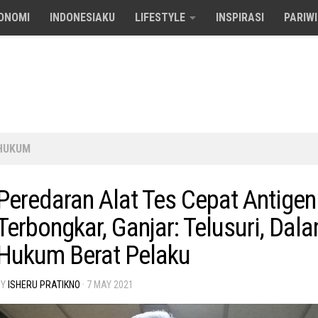
ONOMI
INDONESIAKU
LIFESTYLE
INSPIRASI
PARIW
HUKUM
Peredaran Alat Tes Cepat Antigen 
Terbongkar, Ganjar: Telusuri, Dal
Hukum Berat Pelaku
BY
ISHERU PRATIKNO
·
7 MAY 2021