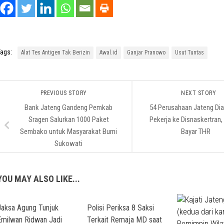
ags:
Alat Tes Antigen Tak Berizin
Awal.id
Ganjar Pranowo
Usut Tuntas
PREVIOUS STORY
NEXT STORY
Bank Jateng Gandeng Pemkab
54 Perusahaan Jateng Di
Sragen Salurkan 1000 Paket
Pekerja ke Disnaskertran,
Sembako untuk Masyarakat Bumi
Bayar THR
Sukowati
YOU MAY ALSO LIKE...
Jaksa Agung Tunjuk
Polisi Periksa 8 Saksi
Emilwan Ridwan Jadi
Terkait Remaja MD saat