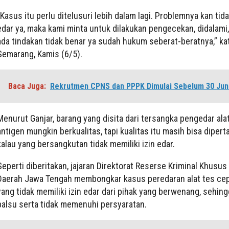
“Kasus itu perlu ditelusuri lebih dalam lagi. Problemnya kan tida
edar ya, maka kami minta untuk dilakukan pengecekan, didalami,
ada tindakan tidak benar ya sudah hukum seberat-beratnya,” kata
Semarang, Kamis (6/5).
Baca Juga:
Rekrutmen CPNS dan PPPK Dimulai Sebelum 30 Jun
Menurut Ganjar, barang yang disita dari tersangka pengedar ala
antigen mungkin berkualitas, tapi kualitas itu masih bisa diper
kalau yang bersangkutan tidak memiliki izin edar.
Seperti diberitakan, jajaran Direktorat Reserse Kriminal Khusus
Daerah Jawa Tengah membongkar kasus peredaran alat tes cep
yang tidak memiliki izin edar dari pihak yang berwenang, sehin
palsu serta tidak memenuhi persyaratan.