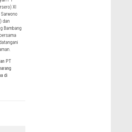
dan PT
marang
a di