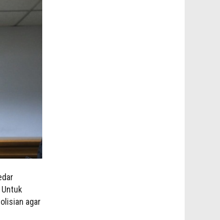
edar
 Untuk
lisian agar