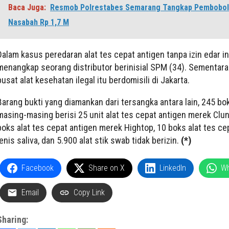
Baca Juga:
Resmob Polrestabes Semarang Tangkap Pembobol
Nasabah Rp 1,7 M
Dalam kasus peredaran alat tes cepat antigen tanpa izin edar ini
menangkap seorang distributor berinisial SPM (34). Sementara
pusat alat kesehatan ilegal itu berdomisili di Jakarta.
Barang bukti yang diamankan dari tersangka antara lain, 245 bo
masing-masing berisi 25 unit alat tes cepat antigen merek Clu
boks alat tes cepat antigen merek Hightop, 10 boks alat tes ce
jenis saliva, dan 5.900 alat stik swab tidak berizin.
(*)
Facebook
Share on X
LinkedIn
W
Email
Copy Link
Sharing: