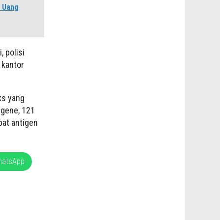
 Uang
, polisi
 kantor
ks yang
ngene, 121
pat antigen
hatsApp