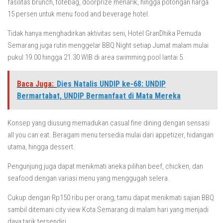
fasilitas brunch, totebag, doorprize menarik, hingga potongan harga
15 persen untuk menu food and beverage hotel.
Tidak hanya menghadirkan aktivitas seni, Hotel GranDhika Pemuda
Semarang juga rutin menggelar BBQ Night setiap Jumat malam mulai
pukul 19.00 hingga 21.30 WIB di area swimming pool lantai 5.
Baca Juga:
Dies Natalis UNDIP ke-68: UNDIP
Bermartabat, UNDIP Bermanfaat di Mata Mereka
Konsep yang diusung memadukan casual fine dining dengan sensasi
all you can eat. Beragam menu tersedia mulai dari appetizer, hidangan
utama, hingga dessert.
Pengunjung juga dapat menikmati aneka pilihan beef, chicken, dan
seafood dengan variasi menu yang menggugah selera.
Cukup dengan Rp150 ribu per orang, tamu dapat menikmati sajian BBQ
sambil ditemani city view Kota Semarang di malam hari yang menjadi
daya tarik tersendiri.