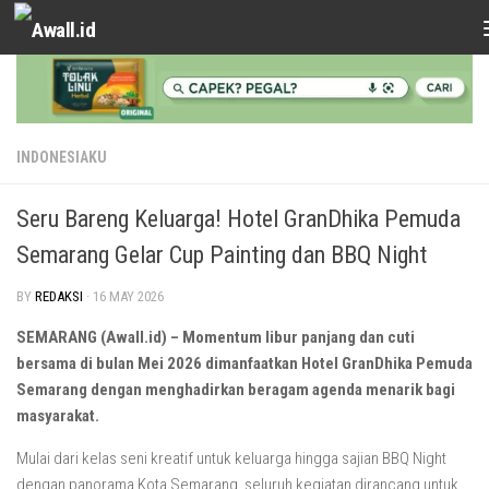
Skip to content
INDONESIAKU
Seru Bareng Keluarga! Hotel GranDhika Pemuda
Semarang Gelar Cup Painting dan BBQ Night
BY
REDAKSI
·
16 MAY 2026
SEMARANG (Awall.id) – Momentum libur panjang dan cuti
bersama di bulan Mei 2026 dimanfaatkan Hotel GranDhika Pemuda
Semarang dengan menghadirkan beragam agenda menarik bagi
masyarakat.
Mulai dari kelas seni kreatif untuk keluarga hingga sajian BBQ Night
dengan panorama Kota Semarang, seluruh kegiatan dirancang untuk