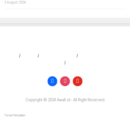
5 August 2026
Redaksi
|
Info Iklan
|
Pedoman Media Siber
|
Penafian & Kebijakan Privasi
|
Copyright © 2024 Awall.id - All Right Reserved
Tulisan Peradaban