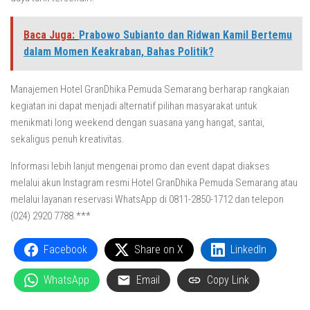
Baca Juga:
Prabowo Subianto dan Ridwan Kamil Bertemu
dalam Momen Keakraban, Bahas Politik?
Manajemen Hotel GranDhika Pemuda Semarang berharap rangkaian
kegiatan ini dapat menjadi alternatif pilihan masyarakat untuk
menikmati long weekend dengan suasana yang hangat, santai,
sekaligus penuh kreativitas.
Informasi lebih lanjut mengenai promo dan event dapat diakses
melalui akun Instagram resmi Hotel GranDhika Pemuda Semarang atau
melalui layanan reservasi WhatsApp di 0811-2850-1712 dan telepon
(024) 2920 7788.***
Facebook
Share on X
LinkedIn
WhatsApp
Email
Copy Link