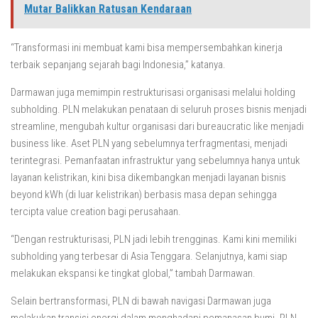
Mutar Balikkan Ratusan Kendaraan
“Transformasi ini membuat kami bisa mempersembahkan kinerja
terbaik sepanjang sejarah bagi Indonesia,” katanya.
Darmawan juga memimpin restrukturisasi organisasi melalui holding
subholding. PLN melakukan penataan di seluruh proses bisnis menjadi
streamline, mengubah kultur organisasi dari bureaucratic like menjadi
business like. Aset PLN yang sebelumnya terfragmentasi, menjadi
terintegrasi. Pemanfaatan infrastruktur yang sebelumnya hanya untuk
layanan kelistrikan, kini bisa dikembangkan menjadi layanan bisnis
beyond kWh (di luar kelistrikan) berbasis masa depan sehingga
tercipta value creation bagi perusahaan.
“Dengan restrukturisasi, PLN jadi lebih trengginas. Kami kini memiliki
subholding yang terbesar di Asia Tenggara. Selanjutnya, kami siap
melakukan ekspansi ke tingkat global,” tambah Darmawan.
Selain bertransformasi, PLN di bawah navigasi Darmawan juga
melakukan transisi energi dalam menghadapi pemanasan bumi. PLN