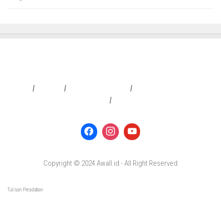
Redaksi
|
Info Iklan
|
Pedoman Media Siber
|
Penafian & Kebijakan Privasi
|
Copyright © 2024 Awall.id - All Right Reserved
Tulisan Peradaban