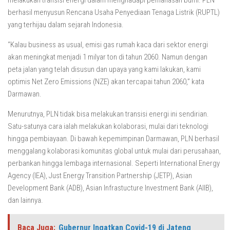
berhasil menyusun Rencana Usaha Penyediaan Tenaga Listrik (RUPTL)
yang terhijau dalam sejarah Indonesia.
“Kalau business as usual, emisi gas rumah kaca dari sektor energi
akan meningkat menjadi 1 milyar ton di tahun 2060. Namun dengan
peta jalan yang telah disusun dan upaya yang kami lakukan, kami
optimis Net Zero Emissions (NZE) akan tercapai tahun 2060,” kata
Darmawan.
Menurutnya, PLN tidak bisa melakukan transisi energi ini sendirian.
Satu-satunya cara ialah melakukan kolaborasi, mulai dari teknologi
hingga pembiayaan. Di bawah kepemimpinan Darmawan, PLN berhasil
menggalang kolaborasi komunitas global untuk mulai dari perusahaan,
perbankan hingga lembaga internasional. Seperti International Energy
Agency (IEA), Just Energy Transition Partnership (JETP), Asian
Development Bank (ADB), Asian Infrastucture Investment Bank (AIIB),
dan lainnya.
Baca Juga:
Gubernur Ingatkan Covid-19 di Jateng