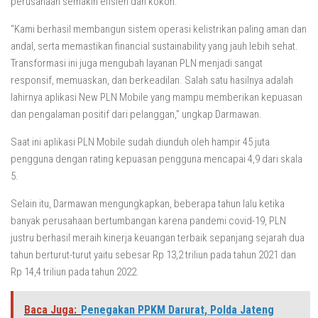
perusahaan semakin efisien dan kokoh.
“Kami berhasil membangun sistem operasi kelistrikan paling aman dan
andal, serta memastikan financial sustainability yang jauh lebih sehat.
Transformasi ini juga mengubah layanan PLN menjadi sangat
responsif, memuaskan, dan berkeadilan. Salah satu hasilnya adalah
lahirnya aplikasi New PLN Mobile yang mampu memberikan kepuasan
dan pengalaman positif dari pelanggan,” ungkap Darmawan.
Saat ini aplikasi PLN Mobile sudah diunduh oleh hampir 45 juta
pengguna dengan rating kepuasan pengguna mencapai 4,9 dari skala
5.
Selain itu, Darmawan mengungkapkan, beberapa tahun lalu ketika
banyak perusahaan bertumbangan karena pandemi covid-19, PLN
justru berhasil meraih kinerja keuangan terbaik sepanjang sejarah dua
tahun berturut-turut yaitu sebesar Rp 13,2 triliun pada tahun 2021 dan
Rp 14,4 triliun pada tahun 2022.
Baca Juga:
Penegakan PPKM Darurat, Polda Jateng