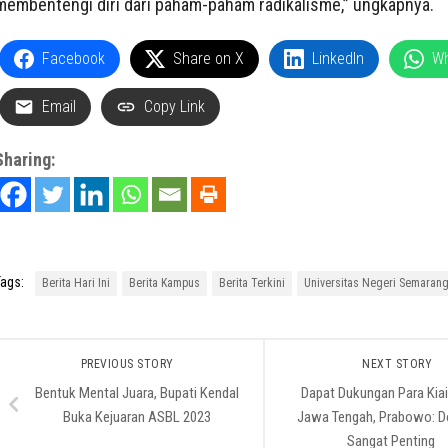
membentengi diri dari paham-paham radikalisme,” ungkapnya.
Facebook
Share on X
LinkedIn
W
Email
Copy Link
Sharing:
ags:
Berita Hari Ini
Berita Kampus
Berita Terkini
Universitas Negeri Semaran
PREVIOUS STORY
NEXT STORY
Bentuk Mental Juara, Bupati Kendal
Dapat Dukungan Para Kia
Buka Kejuaran ASBL 2023
Jawa Tengah, Prabowo: Do
Sangat Penting