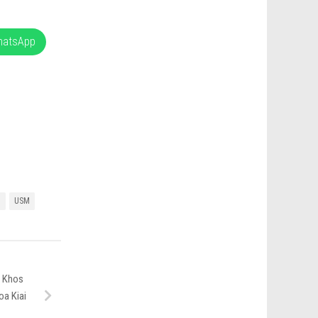
hatsApp
g
USM
i Khos
a Kiai