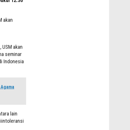
pukul 12.30
M akan
n, USM akan
na seminar
di Indonesia
h Agama
tara lain
intoleransi