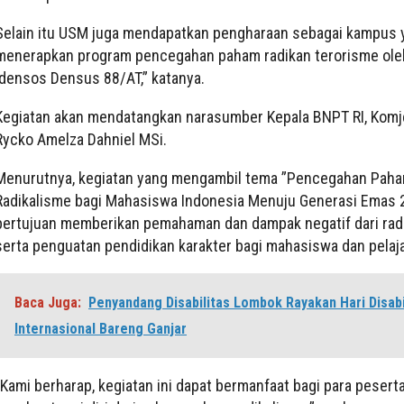
Selain itu USM juga mendapatkan pengharaan sebagai kampus 
menerapkan program pencegahan paham radikan terorisme oleh
Idensos Densus 88/AT,” katanya.
Kegiatan akan mendatangkan narasumber Kepala BNPT RI, Komj
Rycko Amelza Dahniel MSi.
Menurutnya, kegiatan yang mengambil tema ”Pencegahan Pah
Radikalisme bagi Mahasiswa Indonesia Menuju Generasi Emas 2
bertujuan memberikan pemahaman dan dampak negatif dari rad
serta penguatan pendidikan karakter bagi mahasiswa dan pelaja
Baca Juga:
Penyandang Disabilitas Lombok Rayakan Hari Disabi
Internasional Bareng Ganjar
”Kami berharap, kegiatan ini dapat bermanfaat bagi para pesert