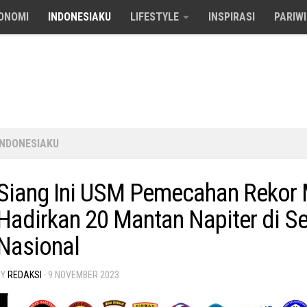
ONOMI
INDONESIAKU
LIFESTYLE
INSPIRASI
PARIW
INDONESIAKU
Siang Ini USM Pemecahan Rekor 
Hadirkan 20 Mantan Napiter di S
Nasional
BY
REDAKSI
·
9 NOVEMBER 2023