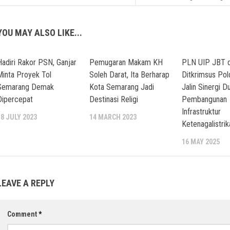
YOU MAY ALSO LIKE...
Hadiri Rakor PSN, Ganjar
Pemugaran Makam KH
PLN UIP JBT 
Minta Proyek Tol
Soleh Darat, Ita Berharap
Ditkrimsus Pol
Semarang Demak
Kota Semarang Jadi
Jalin Sinergi D
Dipercepat
Destinasi Religi
Pembangunan
Infrastruktur
18 JULY 2023
14 MARCH 2023
Ketenagalistrik
16 MAY 2025
LEAVE A REPLY
Comment
*