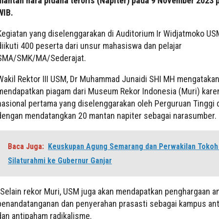
mantan nara pidana teroris (Napiter) pada 9 November 2023 
WIB.
Kegiatan yang diselenggarakan di Auditorium Ir Widjatmoko US
diikuti 400 peserta dari unsur mahasiswa dan pelajar
SMA/SMK/MA/Sederajat.
Wakil Rektor III USM, Dr Muhammad Junaidi SHI MH mengataka
mendapatkan piagam dari Museum Rekor Indonesia (Muri) kare
nasional pertama yang diselenggarakan oleh Perguruan Tinggi 
dengan mendatangkan 20 mantan napiter sebagai narasumber.
Baca Juga:
Keuskupan Agung Semarang dan Perwakilan Toko
Silaturahmi ke Gubernur Ganjar
”Selain rekor Muri, USM juga akan mendapatkan penghargaan an
penandatanganan dan penyerahan prasasti sebagai kampus anti
dan antipaham radikalisme.