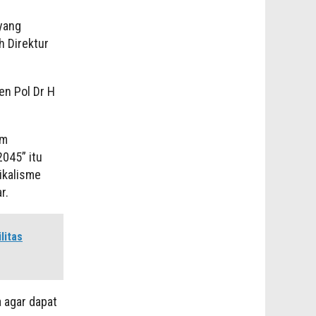
yang
 Direktur
en Pol Dr H
am
045” itu
ikalisme
r.
litas
a agar dapat