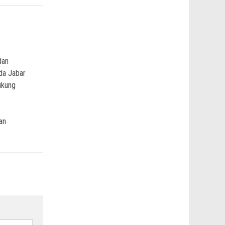
dan
da Jabar
ukung
an