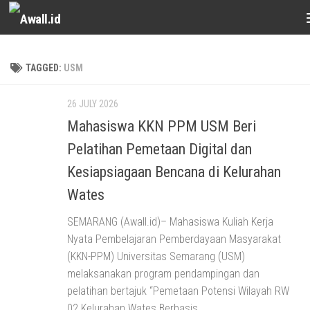
Skip to content
TAGGED:
USM
26 JULY 2026
Mahasiswa KKN PPM USM Beri
Pelatihan Pemetaan Digital dan
Kesiapsiagaan Bencana di Kelurahan
Wates
SEMARANG (Awall.id)– Mahasiswa Kuliah Kerja
Nyata Pembelajaran Pemberdayaan Masyarakat
(KKN-PPM) Universitas Semarang (USM)
melaksanakan program pendampingan dan
pelatihan bertajuk “Pemetaan Potensi Wilayah RW
02 Kelurahan Wates Berbasis...