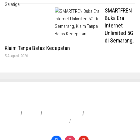
SMARTFREN
Buka Era
Internet
Unlimited 5G
di Semarang,
Klaim Tanpa Batas Kecepatan
5 August 2026
Redaksi
|
Info Iklan
|
Pedoman Media Siber
|
Penafian & Kebijakan Privasi
|