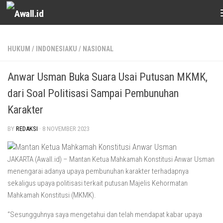
Skip to content
HUKUM
/
INDONESIAKU
/
NASIONAL
Anwar Usman Buka Suara Usai Putusan MKMK,
dari Soal Politisasi Sampai Pembunuhan
Karakter
BY
REDAKSI
·
8 NOVEMBER 2023
JAKARTA (Awall.id) – Mantan Ketua Mahkamah Konstitusi Anwar Usman
menengarai adanya upaya pembunuhan karakter terhadapnya
sekaligus upaya politisasi terkait putusan Majelis Kehormatan
Mahkamah Konstitusi (MKMK).
“Sesungguhnya saya mengetahui dan telah mendapat kabar upaya