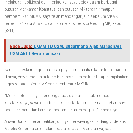
melakukan politisasi dan menjadikan saya objek dalam berbagai
putusan Mahkamah Konstitusi dan putusan MK terakhir maupun
pembentukan MKMK, saya telah mendengar jauh sebelum MKMK
terbentuk,” kata Anwar dalam konferensi pers di Gedung MK, Rabu
(8/11).
Baca Juga:
LKMM TD USM, Sudarmono Ajak Mahasiswa
USM Aktif Berorganisasi
Namun, meski mengetahui ada upaya pembunuhan karakter terhadap
dirinya, Anwar mengaku tetap berprasangka baik. Ia tetap menjalankan
tugas sebagai Ketua MK dan membentuk MKMK.
“Meski setelah saya mendengar ada skenario untuk membunuh
karakter saya, saya tetap berbaik sangka karena memang seharusnya
begitulah cara dan karakter seorang muslim berpikir,” tandasnya.
Anwar Usman menambahkan, dirinya menyayangkan sidang kode etik
Majelis Kehormatan digelar secara terbuka. Menurutnya, sesuai