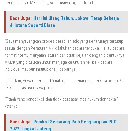
dengan aturan MK, sidang seharusnya digelar tertutup.
Baca Juga:
Hari Ini Ulang Tahun, Jokowi Tetap Bekerja
di Istana Seperti Biasa
“Saya menyayangkan proses peradilan etik yang seharusnya tertutup
sesuai dengan Peraturan MK dilakukan secara terbuka. Hal itu secara
normatif tentu menyalahi aturan dan tidak sejalan dengan dibentuknya
MKMK yang ditujukan untuk menjaga keluhuran MK baik secara
individual maupun institusional,” paparnya.
Di sisi lain, Anwar merasa difitnah dalam menangani perkara nomor 90
terkait batas usia cawapres.
“Fitnah yang sangat keji dan tidak berdasar atas hukum dan fakta,”
katanya.
Baca Juga:
Pemkot Semarang Raih Penghargaan PPD
2022 Tingkat Jateng