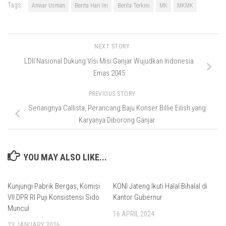
Tags:
Anwar Usman
Berita Hari Ini
Berita Terkini
MK
MKMK
NEXT STORY
LDII Nasional Dukung Visi Misi Ganjar Wujudkan Indonesia
Emas 2045
PREVIOUS STORY
Senangnya Callista, Perancang Baju Konser Billie Eilish yang
Karyanya Diborong Ganjar
YOU MAY ALSO LIKE...
Kunjungi Pabrik Bergas, Komisi
KONI Jateng Ikuti Halal Bihalal di
VII DPR RI Puji Konsistensi Sido
Kantor Gubernur
Muncul
16 APRIL 2024
23 JANUARY 2026