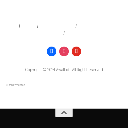
Redaksi
|
Info Iklan
|
Pedoman Media Siber
|
Penafian & Kebijakan Privasi
|
Copyright © 2024 Awall.id - All Right Reserved
Tulisan Peradaban