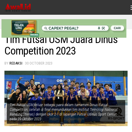
Skip to content
INDONESIAKU
/
NASIONAL
Tim Futsal USM Juara Dinus
Competition 2023
BY
REDAKSI
·
30 OCTOBER 2023
Tim Futsal USM keluar sebagai juara dalam turnamen Dinus Futsal
Competition, setelah di final menundukkan tim Institut Teknologi Nasional
Bandung (Itenas) dengan skor 2-1 di lapangan Futsal Udinus Sport Center,
pada 29 Oktober 2023