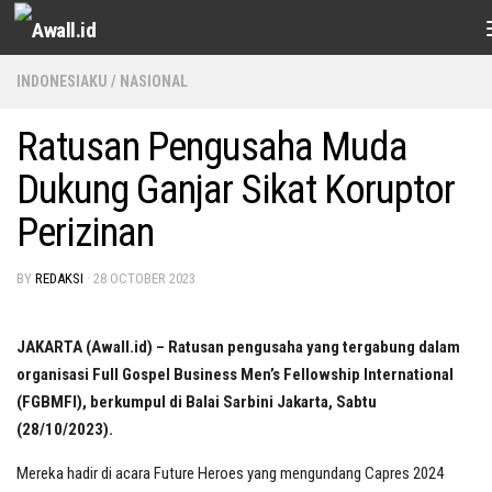
Skip to content
INDONESIAKU
/
NASIONAL
Ratusan Pengusaha Muda
Dukung Ganjar Sikat Koruptor
Perizinan
BY
REDAKSI
·
28 OCTOBER 2023
JAKARTA (Awall.id) – Ratusan pengusaha yang tergabung dalam
organisasi Full Gospel Business Men’s Fellowship International
(FGBMFI), berkumpul di Balai Sarbini Jakarta, Sabtu
(28/10/2023).
Mereka hadir di acara Future Heroes yang mengundang Capres 2024