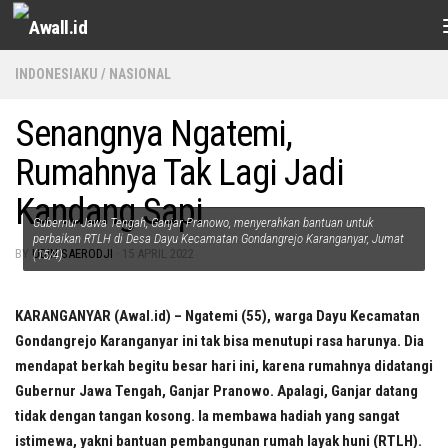
Skip to content
INDONESIAKU
/
NASIONAL
Senangnya Ngatemi,
Rumahnya Tak Lagi Jadi
Kandang Sapi
Gubernur Jawa Tengah, Ganjar Pranowo, menyerahkan bantuan untuk
perbaikan RTLH di Desa Dayu Kecamatan Gondangrejo Karanganyar, Jumat
BY
UDIN SAERODJI
·
15 APRIL 2022
(15/4)
KARANGANYAR (Awal.id) – Ngatemi (55), warga Dayu Kecamatan
Gondangrejo Karanganyar ini tak bisa menutupi rasa harunya. Dia
mendapat berkah begitu besar hari ini, karena rumahnya didatangi
Gubernur Jawa Tengah, Ganjar Pranowo. Apalagi, Ganjar datang
tidak dengan tangan kosong. Ia membawa hadiah yang sangat
istimewa, yakni bantuan pembangunan rumah layak huni (RTLH).