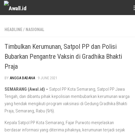
Skip to content
HEADLINE
/
NASIONAL
Timbulkan Kerumunan, Satpol PP dan Polisi
Bubarkan Pengantre Vaksin di Gradhika Bhakti
Praja
BY
ANGGA BADANA
·
9 JUNE 2021
SEMARANG (Awal.id) –
Satpol PP Kota Semarang, Satpol PP Jawa
Tengah, dan dibantu pihak kepolisian membubarkan kerumunan warga
yang hendak mengikuti program vaksinasi di Gedung Gradhika Bhakti
Praja, Semarang, Rabu (9/6).
Kepala Satpol PP Kota Semarang, Fajar Purwoto menjelaskan
berdasar informasi yang diterima pihaknya, kerumunan terjadi sejak