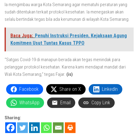
Ia mengimbau warga Kota Semarang agar mematuhi peraturan yang
sudah ditentukan terkait protokol kesehatan. Ia menegaskan akan
selalu bertindak tegas bila ada kerumunan di wilayah Kota Semarang.
Baca Juga:
Penuhi Instruksi Presiden, Kejaksaan Agung
Komitmen Usut Tuntas Kasus TPPO
“Satgas Covid-19 di manapun berada akan tegas menindak para
pelanggar protokol kesehatan. Karena kami mendapat mandat dari
Wali Kota Semarang,” tegas Fajar.
(is)
Facebook
Share on X
LinkedIn
WhatsApp
Email
Copy Link
Sharing: