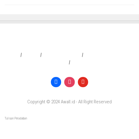
Redaksi
|
Info Iklan
|
Pedoman Media Siber
|
Penafian & Kebijakan Privasi
|
Copyright © 2024 Awall.id - All Right Reserved
Tulisan Peradaban