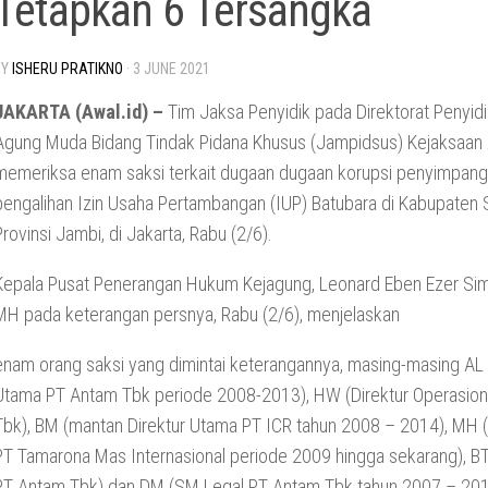
Tetapkan 6 Tersangka
BY
ISHERU PRATIKNO
·
3 JUNE 2021
JAKARTA (Awal.id) –
Tim Jaksa Penyidik pada Direktorat Penyid
Agung Muda Bidang Tindak Pidana Khusus (Jampidsus) Kejaksaan
memeriksa enam saksi terkait dugaan dugaan korupsi penyimpan
pengalihan Izin Usaha Pertambangan (IUP) Batubara di Kabupaten 
Provinsi Jambi, di Jakarta, Rabu (2/6).
Kepala Pusat Penerangan Hukum Kejagung, Leonard Eben Ezer Si
MH pada keterangan persnya, Rabu (2/6), menjelaskan
enam orang saksi yang dimintai keterangannya, masing-masing AL 
Utama PT Antam Tbk periode 2008-2013), HW (Direktur Operasion
Tbk), BM (mantan Direktur Utama PT ICR tahun 2008 – 2014), MH 
PT Tamarona Mas Internasional periode 2009 hingga sekarang), B
PT Antam Tbk) dan DM (SM Legal PT Antam Tbk tahun 2007 – 201