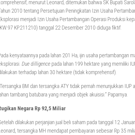
komprehensif, menurut Leonard, ditemukan bahwa SK Bupati Saro
Tahun 2010 tentang Persetujuan Peningkatan Izin Usaha Pertamb
Eksplorasi menjadi Izin Usaha Pertambangan Operasi Produksi ke
(KW.97 KP.211210) tanggal 22 Desember 2010 diduga fiktif.
Pada kenyataannya pada lahan 201 Ha, ijin usaha pertambangan m
eksplorasi.
Due dilligence
pada lahan 199 hektare yang memiliki I
dilakukan terhadap lahan 30 hektare (tidak komprehensif).
“Tersangka BM dan tersangka ATY tidak pernah menunjukkan IUP as
lahan tambang batubara yang menjadi objek akuisisi.” Paparnya.
Rugikan Negara Rp 92,5 Miliar
Setelah dilakukan perjanjian jual beli saham pada tanggal 12 Januar
Leonard, tersangka MH mendapat pembayaran sebesar Rp 35 mili