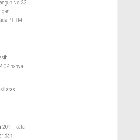
langun No 32
angan
pada PT TMI
asih
UP OP hanya
li atas
i 2011, kata
ar dan