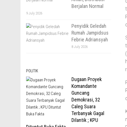
Berjalan Normal
9 July 2026
Penyidik Geledah
Rumah Jampidsus
Febrie Adriansyah
8 July 2026
POLITIK
Dugaan Proyek
Komandante
Guncang
Demokrasi, 32
Caleg Suara
Terbanyak Gagal
Dilantik ; KPU
Dituntut Buka Fakta