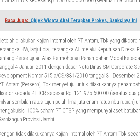
PT Antam Tbk sebesar Rp. 150.000.000.000 (seratus lima puluh mil
Baca Juga:
Objek Wisata Abai Terapkan Prokes, Sanksinya Ini
Setelah dilakukan Kajian Internal oleh PT Antam, Tbk yang dikoordin
tersangka HW, lanjut dia, tersangka AL melalui Keputusan Direksi
tentang Persetujuan Atas Permohonan Penambahan Modal kepada
tanggal 4 Januari 2011 dengan dasar Nota Dinas SM Corporate St
Development Nomor 515.a/CS/831/2010 tanggal 31 Desember 20
PT. Antam (Persero), Tbk menyetujui untuk dilakukannya penamba
disetor kepada PT ICR sebesar Rp. 121.975.600.00 (seratus dua p
milyar sembilan ratus tujuh puluh lima juta enam ratus ribu rupiah) u
mengakuisisi 100% saham PT CTSP yang mempunyai aset batubar
Sarolangun Provinsi Jambi.
Dengan tidak dilakukannya Kajian Internal oleh PT Antam Tbk seca