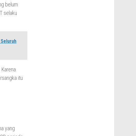
ang belum
MT selaku
 Seluruh
. Karena
rsangka itu
na yang