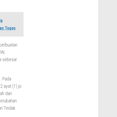
da
han Tugas
 perbuatan
HW,
a sebesar
s. Pada
 ayat (1) jo
ah dan
Perubahan
n Tindak