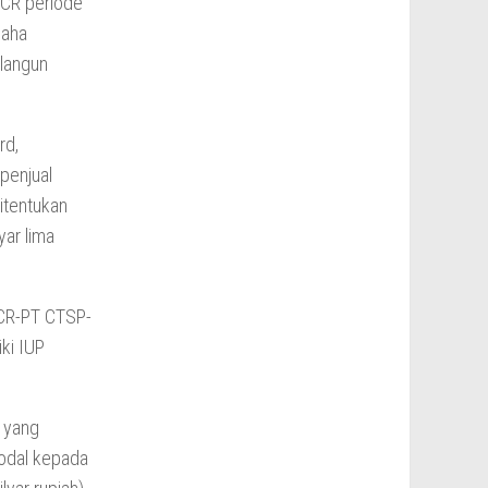
ICR periode
saha
langun
rd,
penjual
itentukan
yar lima
ICR-PT CTSP-
ki IUP
A yang
odal kepada