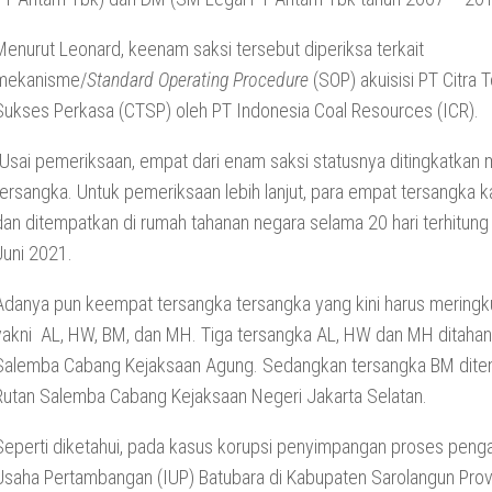
Menurut Leonard, keenam saksi tersebut diperiksa terkait
mekanisme/
Standard Operating Procedure
(SOP) akuisisi PT Citra 
Sukses Perkasa (CTSP) oleh PT Indonesia Coal Resources (ICR).
“Usai pemeriksaan, empat dari enam saksi statusnya ditingkatkan 
tersangka. Untuk pemeriksaan lebih lanjut, para empat tersangka k
dan ditempatkan di rumah tahanan negara selama 20 hari terhitung
Juni 2021.
Adanya pun keempat tersangka tersangka yang kini harus meringku
yakni AL, HW, BM, dan MH. Tiga tersangka AL, HW dan MH ditahan
Salemba Cabang Kejaksaan Agung. Sedangkan tersangka BM dite
Rutan Salemba Cabang Kejaksaan Negeri Jakarta Selatan.
Seperti diketahui, pada kasus korupsi penyimpangan proses pengal
Usaha Pertambangan (IUP) Batubara di Kabupaten Sarolangun Prov