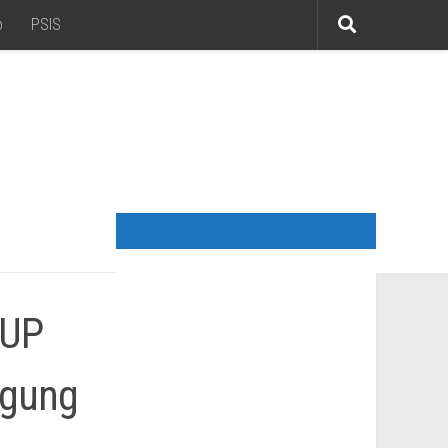
o
PSIS
IUP
agung