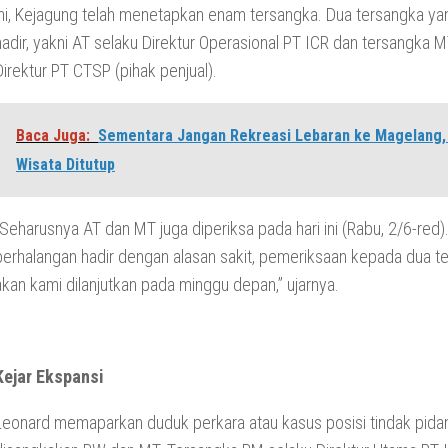
ini, Kejagung telah menetapkan enam tersangka. Dua tersangka y
hadir, yakni AT selaku Direktur Operasional PT ICR dan tersangka 
Direktur PT CTSP (pihak penjual).
Baca Juga:
Sementara Jangan Rekreasi Lebaran ke Magelang,
Wisata Ditutup
“Seharusnya AT dan MT juga diperiksa pada hari ini (Rabu, 2/6-red)
berhalangan hadir dengan alasan sakit, pemeriksaan kepada dua te
akan kami dilanjutkan pada minggu depan,” ujarnya.
Kejar Ekspansi
Leonard memaparkan duduk perkara atau kasus posisi tindak pida