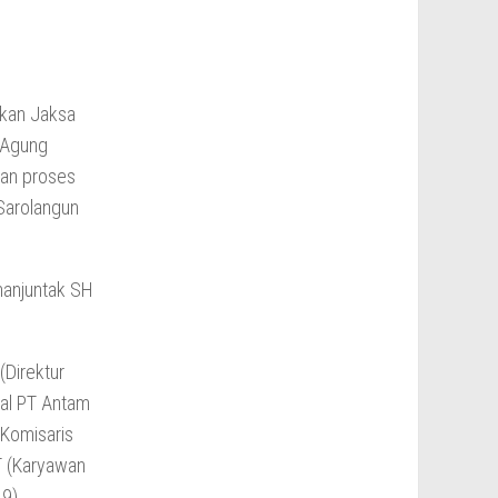
ikan Jaksa
 Agung
gan proses
Sarolangun
manjuntak SH
(Direktur
al PT Antam
(Komisaris
T (Karyawan
9).