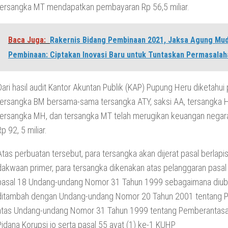
tersangka MT mendapatkan pembayaran Rp 56,5 miliar.
Baca Juga:
Rakernis Bidang Pembinaan 2021, Jaksa Agung Mu
Pembinaan: Ciptakan Inovasi Baru untuk Tuntaskan Permasala
Dari hasil audit Kantor Akuntan Publik (KAP) Pupung Heru diketahui
tersangka BM bersama-sama tersangka ATY, saksi AA, tersangka 
tersangka MH, dan tersangka MT telah merugikan keuangan negar
Rp 92, 5 miliar.
Atas perbuatan tersebut, para tersangka akan dijerat pasal berlapi
dakwaan primer, para tersangka dikenakan atas pelanggaran pasal 2
pasal 18 Undang-undang Nomor 31 Tahun 1999 sebagaimana diub
ditambah dengan Undang-undang Nomor 20 Tahun 2001 tentang 
atas Undang-undang Nomor 31 Tahun 1999 tentang Pemberantasa
Pidana Korupsi jo serta pasal 55 ayat (1) ke-1 KUHP