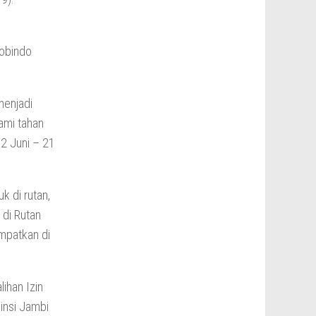
Tobindo
menjadi
ami tahan
 2 Juni – 21
k di rutan,
 di Rutan
mpatkan di
ihan Izin
insi Jambi