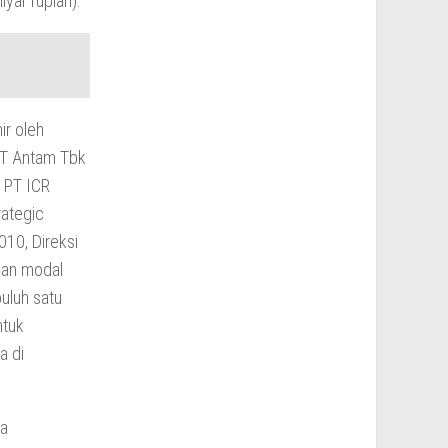
yar rupiah).
ir oleh
 PT Antam Tbk
 PT ICR
rategic
10, Direksi
han modal
uluh satu
ntuk
a di
ra