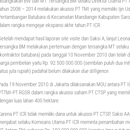
disangkakan BW dan MT. Tersangka BM selaku Direktur Utama PT 
tahun 2008 – 2014 melakukan akuisisi PT TMI yang memiliki Ijin U
Pertambangan Batubara di Kecamatan Mandiangin Kabupaten Saro
dalam rangka mengejar ekspansi akhir tahun PT ICR.
Setelah mendapat hasil laporan site visite dari Saksi A, lanjut Leona
tersangka BM melakukan pertemuan dengan tersangka MT selaku 
(kontraktor batubara) pada tanggal 10 November 2010 dan telah d
harga pembelian yaitu Rp. 92.500.000.000 (sembilan puluh dua mil
ratus juta rupiah) padahal belum dilakukan
due dilligence.
Pada 19 November 2010 di Jakarta dilaksanakan MOU antara PT 
PTTMI-PT RGSR dalam rangka akuisisi saham PT CTSP yang memili
dengan luas lahan 400 hektare.
Karena PT ICR tidak memiliki dana untuk akuisisi PT CTSP, Saksi A
menjabat selaku Komisaris Utama PT ICR meminta penambahan m