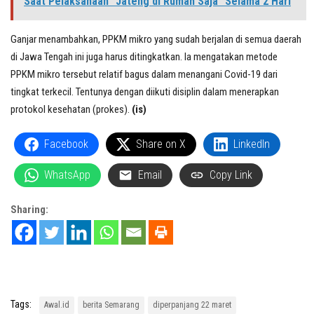
Saat Pelaksanaan "Jateng di Rumah Saja" Selama 2 Hari
Ganjar menambahkan, PPKM mikro yang sudah berjalan di semua daerah
di Jawa Tengah ini juga harus ditingkatkan. Ia mengatakan metode
PPKM mikro tersebut relatif bagus dalam menangani Covid-19 dari
tingkat terkecil. Tentunya dengan diikuti disiplin dalam menerapkan
protokol kesehatan (prokes).
(is)
Facebook
Share on X
LinkedIn
WhatsApp
Email
Copy Link
Sharing:
Tags:
Awal.id
berita Semarang
diperpanjang 22 maret