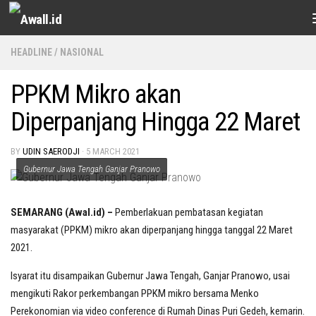
Skip to content
HEADLINE
/
NASIONAL
PPKM Mikro akan
Diperpanjang Hingga 22 Maret
BY
UDIN SAERODJI
·
5 MARCH 2021
Gubernur Jawa Tengah Ganjar Pranowo
SEMARANG (Awal.id) –
Pemberlakuan pembatasan kegiatan
masyarakat (PPKM) mikro akan diperpanjang hingga tanggal 22 Maret
2021.
Isyarat itu disampaikan Gubernur Jawa Tengah, Ganjar Pranowo, usai
mengikuti Rakor perkembangan PPKM mikro bersama Menko
Perekonomian via video conference di Rumah Dinas Puri Gedeh, kemarin.