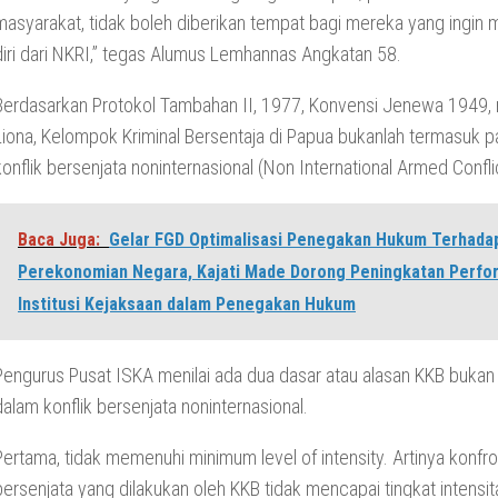
masyarakat, tidak boleh diberikan tempat bagi mereka yang ingin
diri dari NKRI,” tegas Alumus Lemhannas Angkatan 58.
Berdasarkan Protokol Tambahan II, 1977, Konvensi Jenewa 1949,
Liona, Kelompok Kriminal Bersentaja di Papua bukanlah termasuk p
konflik bersenjata noninternasional (Non International Armed Conflic
Baca Juga:
Gelar FGD Optimalisasi Penegakan Hukum Terhada
Perekonomian Negara, Kajati Made Dorong Peningkatan Perfo
Institusi Kejaksaan dalam Penegakan Hukum
Pengurus Pusat ISKA menilai ada dua dasar atau alasan KKB buka
dalam konflik bersenjata noninternasional.
Pertama, tidak memenuhi minimum level of intensity. Artinya konfro
bersenjata yang dilakukan oleh KKB tidak mencapai tingkat intensi