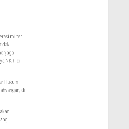
rasi militer
tidak
menjaga
ya NKRI di
kar Hukum
rahyangan, di
 akan
yang