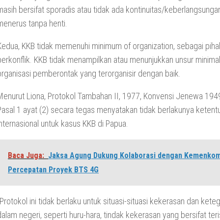
masih bersifat sporadis atau tidak ada kontinuitas/keberlangsunga
menerus tanpa henti.
Kedua, KKB tidak memenuhi minimum of organization, sebagai piha
berkonflik. KKB tidak menampilkan atau menunjukkan unsur minimal
organisasi pemberontak yang terorganisir dengan baik.
Menurut Liona, Protokol Tambahan II, 1977, Konvensi Jenewa 19
Pasal 1 ayat (2) secara tegas menyatakan tidak berlakunya keten
internasional untuk kasus KKB di Papua.
Baca Juga:
Jaksa Agung Dukung Kolaborasi dengan Kemenkom
Percepatan Proyek BTS 4G
“Protokol ini tidak berlaku untuk situasi-situasi kekerasan dan ket
dalam negeri, seperti huru-hara, tindak kekerasan yang bersifat teri