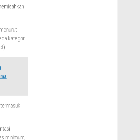
 memisahkan
 menurut
ada kategori
t).
p
rma
n termasuk
ntasi
tas minimum,