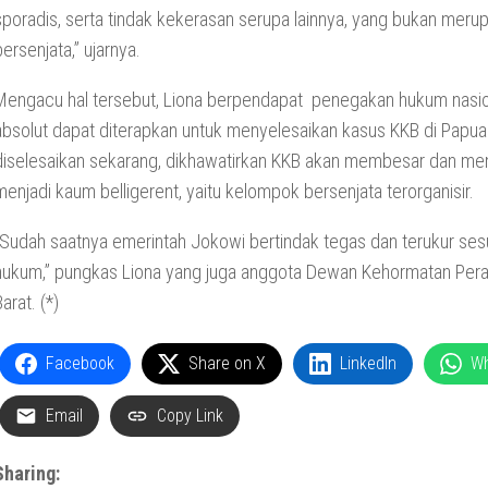
sporadis, serta tindak kekerasan serupa lainnya, yang bukan merup
bersenjata,” ujarnya.
Mengacu hal tersebut, Liona berpendapat penegakan hukum nasio
absolut dapat diterapkan untuk menyelesaikan kasus KKB di Papua.
diselesaikan sekarang, dikhawatirkan KKB akan membesar dan me
menjadi kaum belligerent, yaitu kelompok bersenjata terorganisir.
“Sudah saatnya emerintah Jokowi bertindak tegas dan terukur ses
hukum,” pungkas Liona yang juga anggota Dewan Kehormatan Per
arat. (*)
Facebook
Share on X
LinkedIn
W
Email
Copy Link
Sharing: