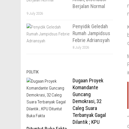
Berjalan Normal
9 July 2026
Penyidik Geledah
Rumah Jampidsus
Febrie Adriansyah
8 July 2026
POLITIK
Dugaan Proyek
Komandante
Guncang
Demokrasi, 32
Caleg Suara
Terbanyak Gagal
Dilantik ; KPU
Dituntut Buka Fakta