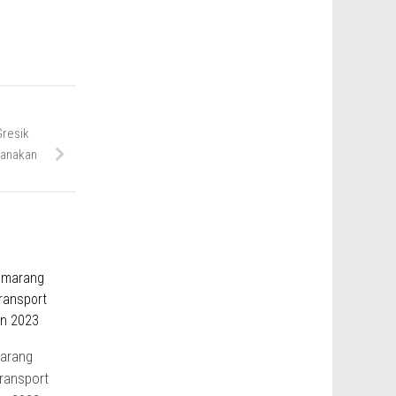
resik
sanakan
1
marang
ransport