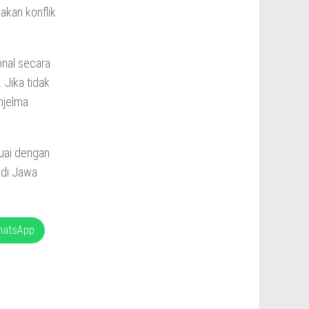
akan konflik
nal secara
 Jika tidak
njelma
uai dengan
adi Jawa
hatsApp