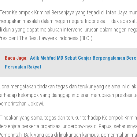
“Teror Kelompok Kriminal Bersenjaya yang terjadi di Intan Jaya mur
merupakan masalah dalam negeri negara Indonesia. Tidak ada sat
di dunia yang dapat melakukan intervensi urusan dalam negeri negara
President The Best Lawyers Indonesia (BLCI).
Baca Juga:
Adik Mahfud MD Sebut Ganjar Berpengalaman Bere
Persoalan Rakyat
Liona mengatakan tindakan tegas dan terukur yang selama ini dila
terhadap kelompok yang dianggap intoleran merupakan prestasi ter
pemerintahan Jokowi.
“Tindakan yang sama, tegas dan terukur terhadap Kelompok Krimin
Bersenjata berserta organisasi underbow-nya di Papua, seharusnya
Pemerintah. Baik yang ada di lingkungan kampus, pemerintahan ma