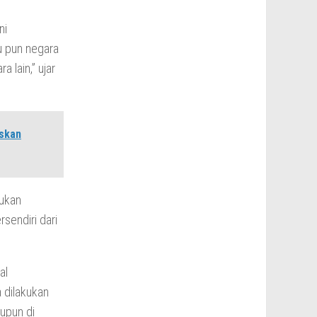
ni
u pun negara
 lain,” ujar
skan
kukan
sendiri dari
al
 dilakukan
upun di