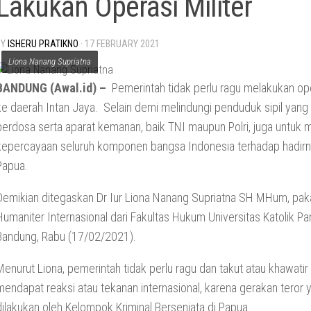
Lakukan Operasi Militer
BY
ISHERU PRATIKNO
·
17 FEBRUARY 2021
Liona Nanang Supriatna
BANDUNG (Awal.id) –
Pemerintah tidak perlu ragu melakukan ope
ke daerah Intan Jaya. Selain demi melindungi penduduk sipil yang 
berdosa serta aparat kemanan, baik TNI maupun Polri, juga untuk 
kepercayaan seluruh komponen bangsa Indonesia terhadap hadirn
Papua.
Demikian ditegaskan Dr Iur Liona Nanang Supriatna SH MHum, pa
Humaniter Internasional dari Fakultas Hukum Universitas Katolik Pa
Bandung, Rabu (17/02/2021).
Menurut Liona, pemerintah tidak perlu ragu dan takut atau khawatir
mendapat reaksi atau tekanan internasional, karena gerakan teror 
dilakukan oleh Kelompok Kriminal Bersenjata di Papua.