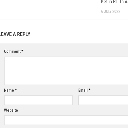
Ketua RT Tah
6 JULY 2022
LEAVE A REPLY
Comment
*
Name
*
Email
*
Website