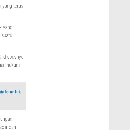
n yang terus
k yang
 suatu
49 khususnya
tuan hukum
info untuk
egangan
solir dan