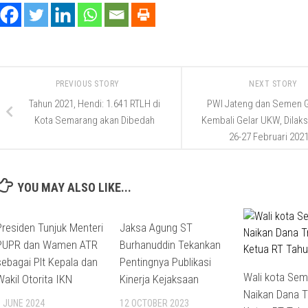
PREVIOUS STORY
NEXT STORY
Tahun 2021, Hendi: 1.641 RTLH di
PWI Jateng dan Semen G
Kota Semarang akan Dibedah
Kembali Gelar UKW, Dilak
26-27 Februari 202
YOU MAY ALSO LIKE...
Presiden Tunjuk Menteri
Jaksa Agung ST
PUPR dan Wamen ATR
Burhanuddin Tekankan
sebagai Plt Kepala dan
Pentingnya Publikasi
Wali kota Se
Wakil Otorita IKN
Kinerja Kejaksaan
Naikan Dana T
3 JUNE 2024
12 OCTOBER 2023