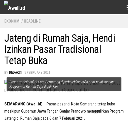
Skip to content
EKONOMI
/
HEADLINE
Jateng di Rumah Saja, Hendi
Izinkan Pasar Tradisional
Tetap Buka
BY
REDAKSI
·
5 FEBRUARY 2021
Pasar tradisional di Kota Semarang diperbolehkan buka saat pelaksanaan
Program di Rumah Saja digulirkan.
SEMARANG (Awal.id) –
Pasar-pasar di Kota Semarang tetap buka
meskipun Gubernur Jawa Tengah Ganjar Pranowo menggulirkan Program
Jateng di Rumah Saja pada 6 dan 7 Februari 2021.