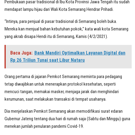
Pembukaan pasar tradisional di Ibu Kota Provinsi Jawa Tengah itu sudah
mendapat lampu hijau dari Wali Kota Semarang Hendrar Prihadi.
“Intinya, para penjual di pasar tradisional di Semarang boleh buka.
Mereka kan menjual bahan kebutuhan pokok,” kata wali kota Semarang
yang akrab disapa Hendi itu di Semarang, Kamis (4/2/2021).
Baca Juga:
Bank Mandiri Optimalkan Layanan Digital dan
Rp 26 Triliun Tunai saat Libur Nataru
Orang pertama di jajaran Pemkot Semarang meminta para pedagang
tetap diwajibkan untuk menerapkan protokol kesehatan, seperti
mencuci tangan, memakai masker, menjaga jarak dan menghindari
kerumunan, saat melakukan transaksi di tempat usahanya.
Dia menjelaskan Pemkot Semarang akan memodifikasi surat edaran
Gubernur Jateng tentang dua hari di rumah saja (Sabtu dan Minggu) guna
menekan jumlah penularan pandemi Covid-19.