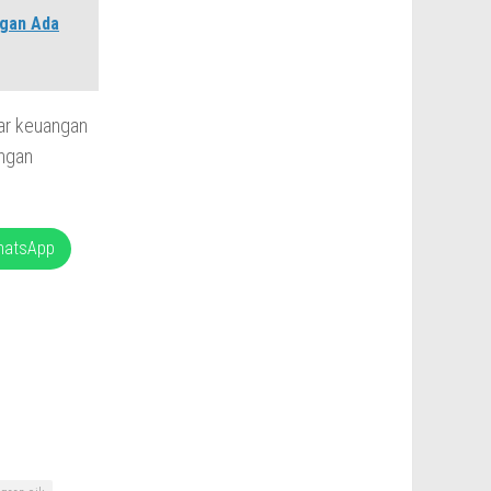
ngan Ada
ar keuangan
engan
hatsApp