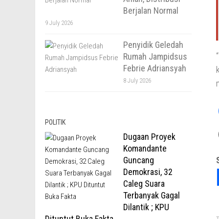
Berjalan Normal
9 July 2026
Penyidik Geledah
Rumah Jampidsus
Febrie Adriansyah
8 July 2026
POLITIK
Dugaan Proyek
Komandante
Guncang
Demokrasi, 32
Caleg Suara
Terbanyak Gagal
Dilantik ; KPU
Dituntut Buka Fakta