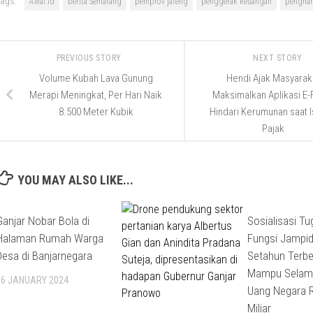
ags:
Awal.id
berita Semarang
pemprov jateng
penggerak keuangan
penghar
PREVIOUS STORY
NEXT STORY
Volume Kubah Lava Gunung
Hendi Ajak Masyarak
Merapi Meningkat, Per Hari Naik
Maksimalkan Aplikasi E-F
8.500 Meter Kubik
Hindari Kerumunan saat I
Pajak
YOU MAY ALSO LIKE...
Ganjar Nobar Bola di
Sosialisasi T
Halaman Rumah Warga
Fungsi Jampid
Desa di Banjarnegara
Setahun Terbe
Mampu Selam
16 JANUARY 2024
Uang Negara R
Miliar