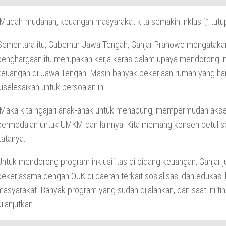
“Mudah-mudahan, keuangan masyarakat kita semakin inklusif,” tutu
Sementara itu, Gubernur Jawa Tengah, Ganjar Pranowo mengatak
penghargaan itu merupakan kerja keras dalam upaya mendorong ink
keuangan di Jawa Tengah. Masih banyak pekerjaan rumah yang ha
diselesaikan untuk persoalan ini.
“Maka kita ngajari anak-anak untuk menabung, mempermudah aks
permodalan untuk UMKM dan lainnya. Kita memang konsen betul soal
katanya.
Untuk mendorong program inklusifitas di bidang keuangan, Ganjar j
bekerjasama dengan OJK di daerah terkait sosialisasi dan edukasi
masyarakat. Banyak program yang sudah dijalankan, dan saat ini ti
dilanjutkan.