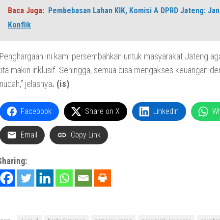
Baca Juga:
Pembebasan Lahan KIK, Komisi A DPRD Jateng: Ja
Konflik
“Penghargaan ini kami persembahkan untuk masyarakat Jateng ag
kita makin inklusif. Sehingga, semua bisa mengakses keuangan d
mudah,” jelasnya
. (is)
Facebook
Share on X
LinkedIn
W
Email
Copy Link
Sharing: