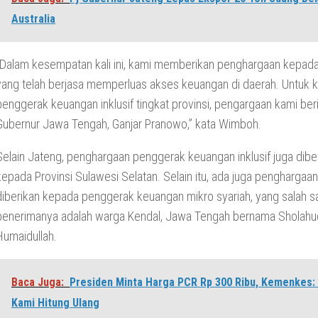
Australia
“Dalam kesempatan kali ini, kami memberikan penghargaan kepad
yang telah berjasa memperluas akses keuangan di daerah. Untuk k
penggerak keuangan inklusif tingkat provinsi, pengargaan kami be
Gubernur Jawa Tengah, Ganjar Pranowo,” kata Wimboh.
Selain Jateng, penghargaan penggerak keuangan inklusif juga dibe
kepada Provinsi Sulawesi Selatan. Selain itu, ada juga penghargaa
diberikan kepada penggerak keuangan mikro syariah, yang salah s
penerimanya adalah warga Kendal, Jawa Tengah bernama Sholahu
Humaidullah.
Baca Juga:
Presiden Minta Harga PCR Rp 300 Ribu, Kemenkes:
Kami Hitung Ulang