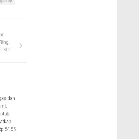
gaan ojk
at
iling,
si SPT
ugas dan
mil,
ntuk
atkan
p 54,55