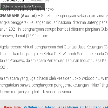
BY
UDIN SAERODJI
·
16 JANUARY 2021
Gubernur Jateng Ganjar Pranowo
SEMARANG (Awal.id) –
Setelah penghargaan sebagai provinsi te
rangka penggerak keuangan inklusif nasional diterima Jateng pada 
tahun 2021 ini penghargaan serupa kembali diterima pimpinan Gube
Pranowo, Jumat (15/1) malam.
Digelar secara virtual, penghargaan dari Otoritas Jasa Keuangan (O
disampaikan langsung oleh Ketua OJK, Wimboh Santoso kepada G
Ganjar Pranowo, dalam acara Pertemuan Tahunan Industri Jasa Ke
2021.
Dalam acara yang juga dihadiri oleh Presiden Joko Widodo itu, Wi
mengatakan bahwa penghargaan penggerak keuangan inklusif tingk
Jateng menjadi yang terbaik secara nasional.
Baca Juga:
Pj Gubernur Jateng Lepas Ekspor 20 Ton Udang Be