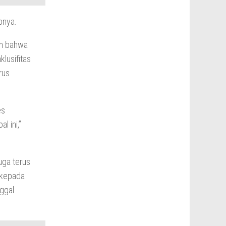
pnya.
an bahwa
lusifitas
rus
es
 ini,”
uga terus
 kepada
nggal