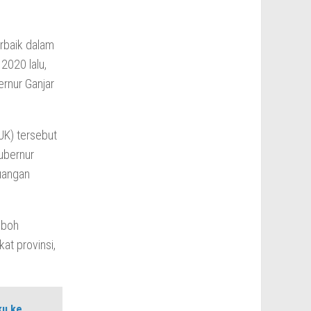
rbaik dalam
2020 lalu,
rnur Ganjar
JK) tersebut
ubernur
uangan
mboh
at provinsi,
ku ke