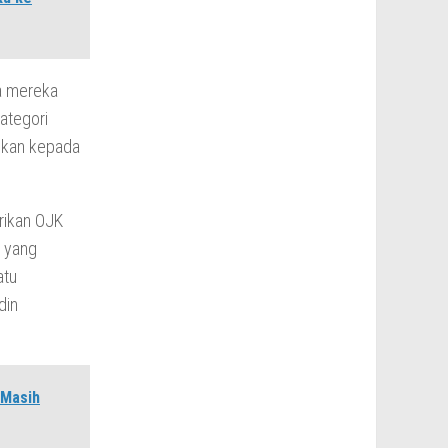
a mereka
ategori
rikan kepada
rikan OJK
n yang
atu
din
 Masih