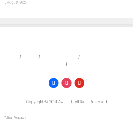
5 August 2026
Redaksi
|
Info Iklan
|
Pedoman Media Siber
|
Penafian & Kebijakan Privasi
|
Copyright © 2024 Awall.id - All Right Reserved
Tulisan Peradaban