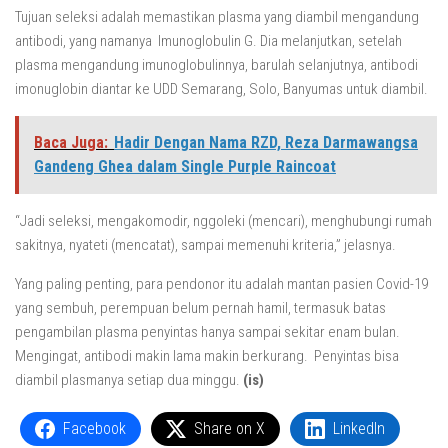
Tujuan seleksi adalah memastikan plasma yang diambil mengandung
antibodi, yang namanya Imunoglobulin G. Dia melanjutkan, setelah
plasma mengandung imunoglobulinnya, barulah selanjutnya, antibodi
imonuglobin diantar ke UDD Semarang, Solo, Banyumas untuk diambil.
Baca Juga:
Hadir Dengan Nama RZD, Reza Darmawangsa
Gandeng Ghea dalam Single Purple Raincoat
“Jadi seleksi, mengakomodir, nggoleki (mencari), menghubungi rumah
sakitnya, nyateti (mencatat), sampai memenuhi kriteria,” jelasnya.
Yang paling penting, para pendonor itu adalah mantan pasien Covid-19
yang sembuh, perempuan belum pernah hamil, termasuk batas
pengambilan plasma penyintas hanya sampai sekitar enam bulan.
Mengingat, antibodi makin lama makin berkurang. Penyintas bisa
diambil plasmanya setiap dua minggu.
(is)
Facebook
Share on X
LinkedIn