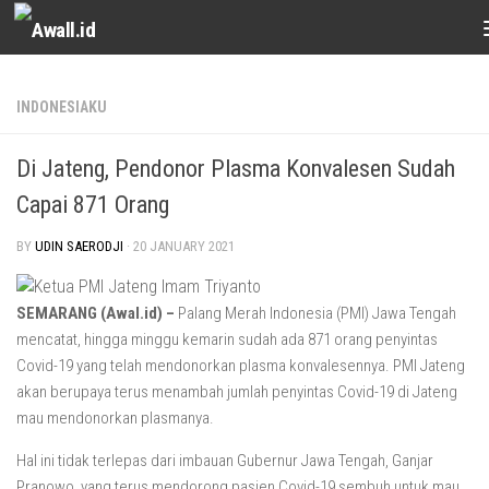
Skip to content
INDONESIAKU
Di Jateng, Pendonor Plasma Konvalesen Sudah
Capai 871 Orang
BY
UDIN SAERODJI
·
20 JANUARY 2021
SEMARANG (Awal.id) –
Palang Merah Indonesia (PMI) Jawa Tengah
mencatat, hingga minggu kemarin sudah ada 871 orang penyintas
Covid-19 yang telah mendonorkan plasma konvalesennya. PMI Jateng
akan berupaya terus menambah jumlah penyintas Covid-19 di Jateng
mau mendonorkan plasmanya.
Hal ini tidak terlepas dari imbauan Gubernur Jawa Tengah, Ganjar
Pranowo, yang terus mendorong pasien Covid-19 sembuh untuk mau