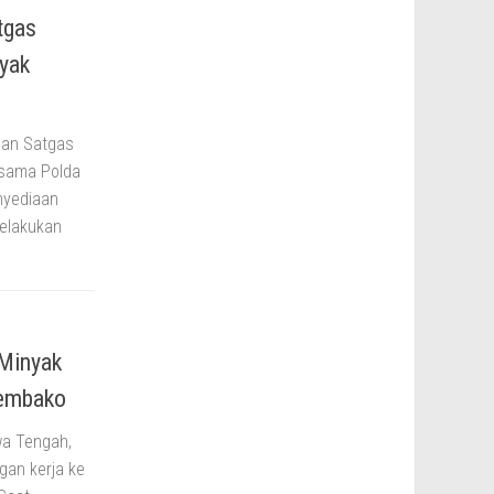
tgas
yak
gan Satgas
rsama Polda
nyediaan
elakukan
 Minyak
Sembako
wa Tengah,
gan kerja ke