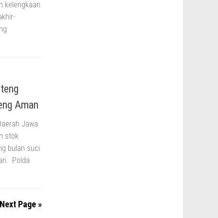
n kelengkaan
khir-
ng
ateng
reng Aman
 Daerah Jawa
n stok
ng bulan suci
an. Polda
Next Page »