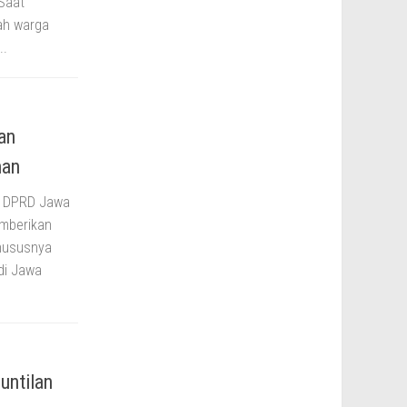
 Saat
ah warga
..
an
man
a DPRD Jawa
mberikan
khususnya
di Jawa
untilan