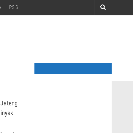
o
PSIS
 Jateng
inyak