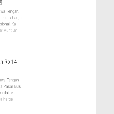
g
awa Tengah,
n sidak harga
ional. Kali
ar Muntilan
ah Rp 14
awa Tengah,
ke Pasar Bulu
k dilakukan
ta harga