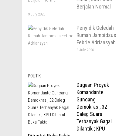
Berjalan Normal
9 July 2026
Penyidik Geledah
Rumah Jampidsus
Febrie Adriansyah
8 July 2026
POLITIK
Dugaan Proyek
Komandante
Guncang
Demokrasi, 32
Caleg Suara
Terbanyak Gagal
Dilantik ; KPU
Dituntut Buka Fakta