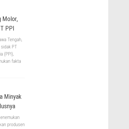
 Molor,
PT PPI
awa Tengah,
 sidak PT
 (PPI),
mukan fakta
a Minyak
odusnya
 menemukan
ukan produsen