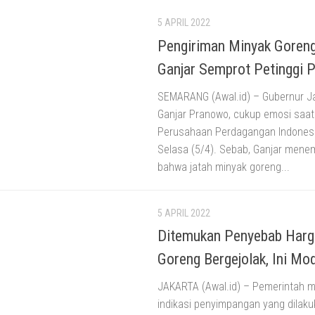
5 APRIL 2022
Pengiriman Minyak Goreng
Ganjar Semprot Petinggi 
SEMARANG (Awal.id) – Gubernur J
Ganjar Pranowo, cukup emosi saat
Perusahaan Perdagangan Indonesia
Selasa (5/4). Sebab, Ganjar mene
bahwa jatah minyak goreng...
5 APRIL 2022
Ditemukan Penyebab Harg
Goreng Bergejolak, Ini M
JAKARTA (Awal.id) – Pemerintah
indikasi penyimpangan yang dilak