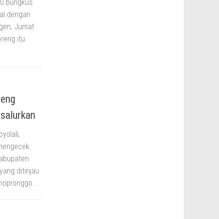
00 bungkus
ual dengan
agen, Jumat
reng itu
reng
salurkan
yolali,
 mengecek
Kabupaten
yang ditinjau
nopronggo...