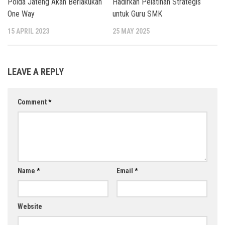
Polda Jateng Akan Berlakukan
Hadirkan Pelatihan Strategis
One Way
untuk Guru SMK
15 APRIL 2023
25 MAY 2025
LEAVE A REPLY
Comment
*
Name
*
Email
*
Website