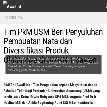
Skip to content
INDONESIAKU
Tim PkM USM Beri Penyuluhan
Pembuatan Nata dan
Diversifikasi Produk
Olahannya di SMKN 1 Bawen
Tim Pengabdian kepada Masyarakat dosen Fakultas Teknologi Pertanian
Universitas Semarang (USM) memberikan Penyuluhan Pembuatan Nata dan
Diversifikasi Produk Olahannya di SMK Negeri 1 Bawen, Kabupaten
BY
REDAKSI
· PUBLISHED
23 OCTOBER 2025
Semarang, pada 22 Oktober 2025
BAWEN (Awall.id) – Tim Pengabdian kepada Masyarakat dosen
Fakultas Teknologi Pertanian Universitas Semarang (USM) yang
terdiri atas Ketua Erwin Nofiyanto SPd MSi, anggota Prof Dr Ir
Haslina MSi dan Aldila Sagitaning Putri SSi MSc memberikan