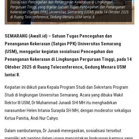
Sosialisasi Pencegahan dan Penanganan Kekerasan di Lingkungan
Perguruan Tinggi, yang digelar Satuan Tugas Pencegahan dan Penanganan
Kekerasan (Satgas PPK) Universitas Semarang (USM), pada 14 Oktober 2025
di Ruang Teleconference, Gedung Menara USM lantai 8
SEMARANG (Awall.id) – Satuan Tugas Pencegahan dan
Penanganan Kekerasan (Satgas PPK) Universitas Semarang
(USM), menggelar kegiatan sosialisasi Pencegahan dan
Penanganan Kekerasan di Lingkungan Perguruan Tinggi, pada 14
Oktober 2025 di Ruang Teleconference, Gedung Menara USM
lantai 8.
Kegiatan ini diikuti para Kepala Program Studi dan Sekretaris Program
Studi di lingkungan Universitas Semarang. Acara yang dibuka Wakil
Rektor III USM, Dr Muhammad Junaidi SHI MH itu menghadirkan
narasumber Helen Intania Surayda SH MH, dengan moderator sekaligus
Ketua Panitia, Andi Nur Cahyo.
Dalam sambutannya, Dr Junaidi menegaskan, sosialisasi tersebut
memiliki arti penting dalam upaya menciptakan lingkungan kampus yang