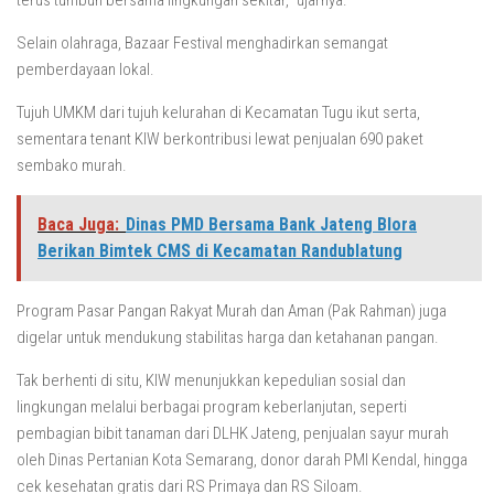
terus tumbuh bersama lingkungan sekitar,” ujarnya.
Selain olahraga, Bazaar Festival menghadirkan semangat
pemberdayaan lokal.
Tujuh UMKM dari tujuh kelurahan di Kecamatan Tugu ikut serta,
sementara tenant KIW berkontribusi lewat penjualan 690 paket
sembako murah.
Baca Juga:
Dinas PMD Bersama Bank Jateng Blora
Berikan Bimtek CMS di Kecamatan Randublatung
Program Pasar Pangan Rakyat Murah dan Aman (Pak Rahman) juga
digelar untuk mendukung stabilitas harga dan ketahanan pangan.
Tak berhenti di situ, KIW menunjukkan kepedulian sosial dan
lingkungan melalui berbagai program keberlanjutan, seperti
pembagian bibit tanaman dari DLHK Jateng, penjualan sayur murah
oleh Dinas Pertanian Kota Semarang, donor darah PMI Kendal, hingga
cek kesehatan gratis dari RS Primaya dan RS Siloam.