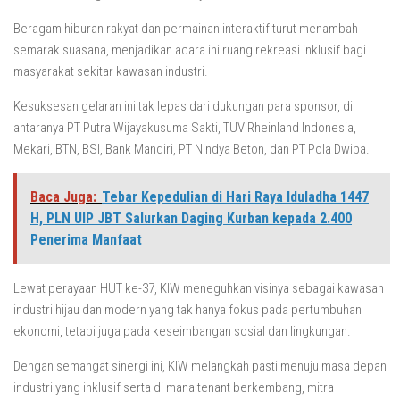
Beragam hiburan rakyat dan permainan interaktif turut menambah
semarak suasana, menjadikan acara ini ruang rekreasi inklusif bagi
masyarakat sekitar kawasan industri.
Kesuksesan gelaran ini tak lepas dari dukungan para sponsor, di
antaranya PT Putra Wijayakusuma Sakti, TUV Rheinland Indonesia,
Mekari, BTN, BSI, Bank Mandiri, PT Nindya Beton, dan PT Pola Dwipa.
Baca Juga:
Tebar Kepedulian di Hari Raya Iduladha 1447
H, PLN UIP JBT Salurkan Daging Kurban kepada 2.400
Penerima Manfaat
Lewat perayaan HUT ke-37, KIW meneguhkan visinya sebagai kawasan
industri hijau dan modern yang tak hanya fokus pada pertumbuhan
ekonomi, tetapi juga pada keseimbangan sosial dan lingkungan.
Dengan semangat sinergi ini, KIW melangkah pasti menuju masa depan
industri yang inklusif serta di mana tenant berkembang, mitra