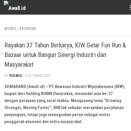
Skip to content
BISNIS
/
EKONOMI
Rayakan 37 Tahun Berkarya, KIW Gelar Fun Run &
Bazaar untuk Bangun Sinergi Industri dan
Masyarakat
BY
REDAKSI
·
5 OCTOBER 2025
SEMARANG (Awall.id) – PT Kawasan Industri Wijayakusuma (KIW),
bagian dari Holding BUMN Danareksa, menandai usia ke-37
dengan perayaan yang sarat makna. Mengusung tema “Growing
Stronger, Moving Faster”, KIW tak sekadar merayakan perjalanan
panjangnya, tetapi juga menegaskan peran sebagai motor
penggerak ekonomi dan mitra masyarakat.