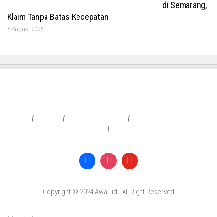
di Semarang,
Klaim Tanpa Batas Kecepatan
5 August 2026
Redaksi
|
Info Iklan
|
Pedoman Media Siber
|
Penafian & Kebijakan Privasi
|
Copyright © 2024 Awall.id - All Right Reserved