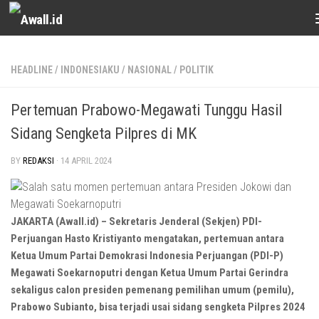
Skip to content
HEADLINE
/
INDONESIAKU
/
NASIONAL
/
POLITIK
Pertemuan Prabowo-Megawati Tunggu Hasil
Sidang Sengketa Pilpres di MK
BY
REDAKSI
·
14 APRIL 2024
JAKARTA (Awall.id) – Sekretaris Jenderal (Sekjen) PDI-
Perjuangan Hasto Kristiyanto mengatakan, pertemuan antara
Ketua Umum Partai Demokrasi Indonesia Perjuangan (PDI-P)
Megawati Soekarnoputri dengan Ketua Umum Partai Gerindra
sekaligus calon presiden pemenang pemilihan umum (pemilu),
Prabowo Subianto, bisa terjadi usai sidang sengketa Pilpres 2024