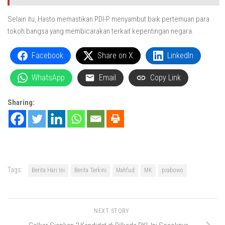
Selain itu, Hasto memastikan PDI-P menyambut baik pertemuan para
tokoh bangsa yang membicarakan terkait kepentingan negara.
Facebook
Share on X
LinkedIn
WhatsApp
Email
Copy Link
Sharing:
Tags:
Berita Hari Ini
Berita Terkini
Mahfud
MK
prabowo
NEXT STORY