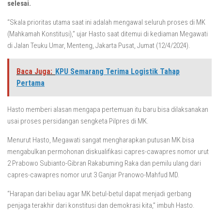
selesai.
“Skala prioritas utama saat ini adalah mengawal seluruh proses di MK
(Mahkamah Konstitusi),” ujar Hasto saat ditemui di kediaman Megawati
di Jalan Teuku Umar, Menteng, Jakarta Pusat, Jumat (12/4/2024).
Baca Juga:
KPU Semarang Terima Logistik Tahap
Pertama
Hasto memberi alasan mengapa pertemuan itu baru bisa dilaksanakan
usai proses persidangan sengketa Pilpres di MK.
Menurut Hasto, Megawati sangat mengharapkan putusan MK bisa
mengabulkan permohonan diskualifikasi capres-cawapres nomor urut
2 Prabowo Subianto-Gibran Rakabuming Raka dan pemilu ulang dari
capres-cawapres nomor urut 3 Ganjar Pranowo-Mahfud MD.
“Harapan dari beliau agar MK betul-betul dapat menjadi gerbang
penjaga terakhir dari konstitusi dan demokrasi kita,” imbuh Hasto.