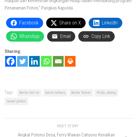
maupun dari kementrian lingkungan Hidup dalam mendukung program
Penanaman Pohon,” Pungkas Kapolda.
Facebook
Share on X
LinkedIn
WhatsApp
Email
Copy Link
Sharing:
Tags:
Berita Hari Ini
berita terbaru
Berita Terkini
Polda Jateng
tanam pohon
NEXT STORY
Angkat Potensi Desa, Ferry Wawan Cahyono Kenalkan