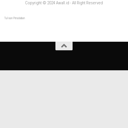
Copyright © 2024 Awall.id - All Right Reserved
Tulisan Peradaban