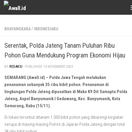
Skip to content
BHAYANGKARA
/
INDONESIAKU
Serentak, Polda Jateng Tanam Puluhan Ribu
Pohon Guna Mendukung Program Ekonomi Hijau
BY
REDAKSI
· PUBLISHED
15 NOVEMBER 2023
SEMARANG (Awall.id) – Polda Jawa Tengah melakukan
penanaman sebanyak 35 ribu bibit pohon. Penanaman di
lingkungan Polda Jateng dipusatkan di Mako K9 Dit Samapta Polda
Jateng, Aspol Banyumanik I Gedawang, Kec. Banyumanik, Kota
Semarang, Rabu (15/11).
Di lokasi tersebut ditanam 1.000 bibit pohon yang dibarengi kegiatan
serupa di masing-masing Polres di Jajaran Polda Jateng dengan total
34 ribu bibit pohon.