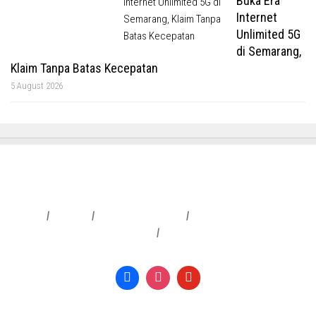
Buka Era
Internet
Unlimited 5G
di Semarang,
Klaim Tanpa Batas Kecepatan
5 August 2026
Redaksi
|
Info Iklan
|
Pedoman Media Siber
|
Penafian & Kebijakan Privasi
|