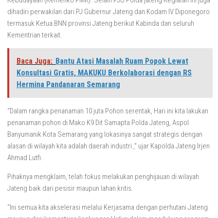
Kebudayaan (Kemenko PMK). Selain PJU Polda jateng Kegiatan ini juga
dihadiri perwakilan dari PJ Gubernur Jateng dan Kodam IV Diponegoro
termasuk Ketua BNN provinsi Jateng berikut Kabinda dan seluruh
Kementrian terkait.
Baca Juga:
Bantu Atasi Masalah Ruam Popok Lewat
Konsultasi Gratis, MAKUKU Berkolaborasi dengan RS
Hermina Pandanaran Semarang
“Dalam rangka penanaman 10 juta Pohon serentak, Hari ini kita lakukan
penanaman pohon di Mako K9 Dit Samapta Polda Jateng, Aspol
Banyumanik Kota Semarang yang lokasinya sangat strategis dengan
alasan di wilayah kita adalah daerah industri ,” ujar Kapolda Jateng Irjen
Ahmad Lutfi.
Pihaknya mengklaim, telah fokus melakukan penghijauan di wilayah
Jateng baik dari pesisir maupun lahan kritis.
“Ini semua kita akselerasi melalui Kerjasama dengan perhutani Jateng