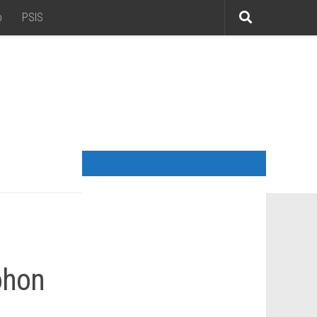
o
PSIS
ohon