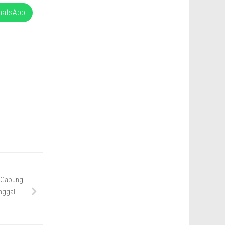
hatsApp
h Gabung
nggal