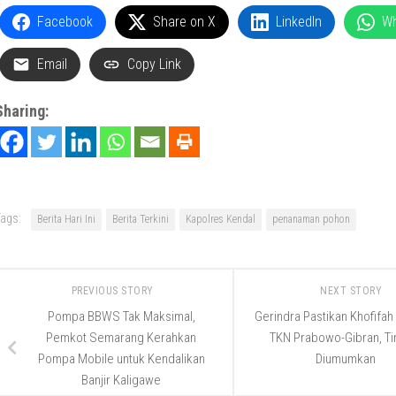
Facebook
Share on X
LinkedIn
W
Email
Copy Link
Sharing:
ags:
Berita Hari Ini
Berita Terkini
Kapolres Kendal
penanaman pohon
PREVIOUS STORY
NEXT STORY
Pompa BBWS Tak Maksimal,
Gerindra Pastikan Khofifa
Pemkot Semarang Kerahkan
TKN Prabowo-Gibran, Ti
Pompa Mobile untuk Kendalikan
Diumumkan
Banjir Kaligawe