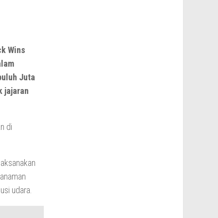
ck Wins
alam
puluh Juta
 jajaran
n di
 laksanakan
enanaman
usi udara.