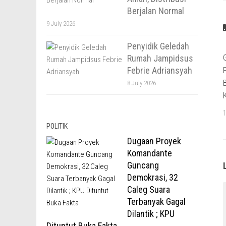
Berjalan Normal
9 July 2026
Penyidik Geledah
Rumah Jampidsus
Febrie Adriansyah
8 July 2026
POLITIK
Dugaan Proyek
Komandante
Guncang
Demokrasi, 32
Caleg Suara
Terbanyak Gagal
Dilantik ; KPU
Dituntut Buka Fakta