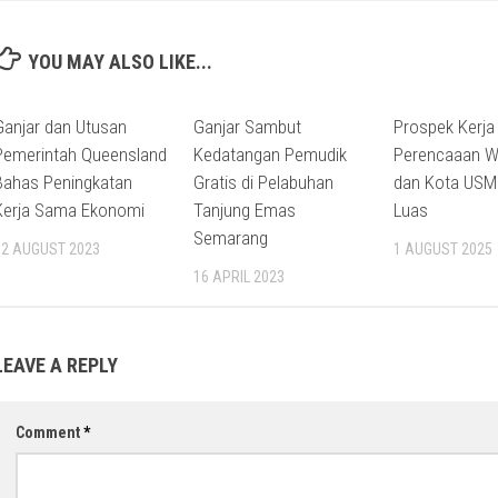
YOU MAY ALSO LIKE...
Ganjar dan Utusan
Ganjar Sambut
Prospek Kerja
Pemerintah Queensland
Kedatangan Pemudik
Perencaaan W
Bahas Peningkatan
Gratis di Pelabuhan
dan Kota USM
Kerja Sama Ekonomi
Tanjung Emas
Luas
Semarang
12 AUGUST 2023
1 AUGUST 2025
16 APRIL 2023
LEAVE A REPLY
Comment
*