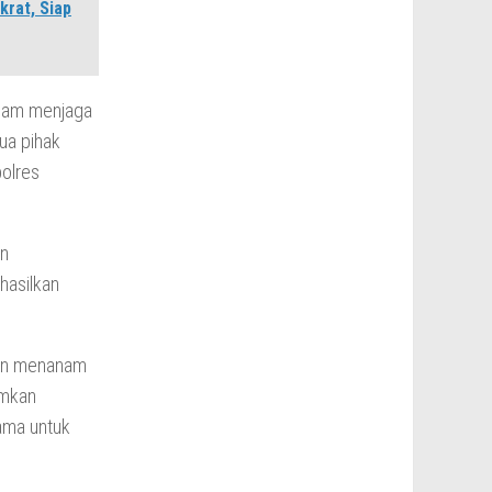
krat, Siap
alam menjaga
mua pihak
polres
an
hasilkan
gan menanam
amkan
ama untuk