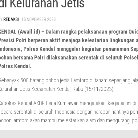
di Kelurahan Jetis
BY
REDAKSI
·
15 NOVEMBER 2023
KENDAL (Awall.id) – Dalam rangka pelaksanaan program Qui
Presisi Polri berperan aktif menjaga kelestarian lingkungan 
Indonesia, Polres Kendal menggelar kegiatan penanaman Se
pohon bersama Polri dilaksanakan serentak di seluruh Polsek
Polres Kendal.
Sebanyak 500 batang pohon jenis Lamtoro di tanam sepanjang jala
Kelurahan Jetis Kecamatan Kendal, Rabu (15/11/2023).
Kapolres Kendal AKBP Feria Kurniawan mengatakan, kegiatan ini di
secara serentak di seluruh Indonesia dengan harapan nantinya p
pohon lamtoro akan mampu melestarikan alam dan mengurangi pol