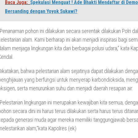
Baca Juga:
Spekulasi Menguat ! Ade Bhakti Mendaftar di Demo
Bersanding dengan Yoyok Sukawi?
“Penanaman pohon ini dilakukan secara serentak dilakukan Polri d
kelestarian alam. Kami berharap ini akan menjadi inspirasi bagi se
dalam menjaga lingkungan kita dari berbagai polusi udara,” kata Ka
Kendal.
Dikatakan, bahwa pelestarian alam sejatinya dapat dilakukan deng
penghijauan yang berfungsi untuk menyerap karbondioksida, meng
oksigen, serta menurunkan suhu dan menjadi daerah resapan air.
“Pelestarian lingkungan ini merupakan kewajiban kita semua, den
pohon secara dini ini harus terus dilakukan serta harus terus ditan
kepada generasi muda agar mereka memiliki tanggungjawab bers
melestarikan alam,”kata Kapolres.(ek)