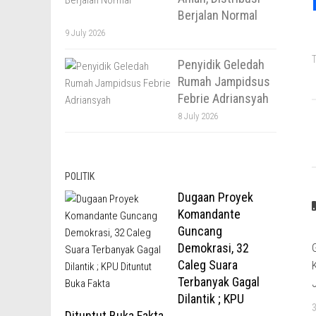
Berjalan Normal
9 July 2026
T
Penyidik Geledah
Rumah Jampidsus
Febrie Adriansyah
8 July 2026
POLITIK
Dugaan Proyek
Komandante
Guncang
Demokrasi, 32
Caleg Suara
Terbanyak Gagal
Dilantik ; KPU
Dituntut Buka Fakta