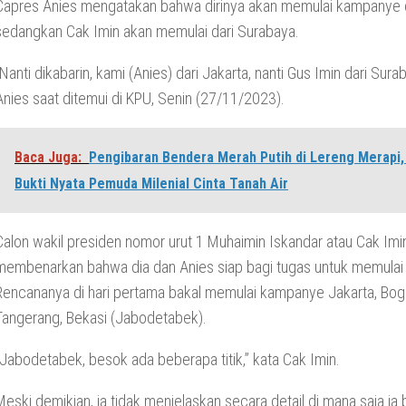
Capres Anies mengatakan bahwa dirinya akan memulai kampanye d
sedangkan Cak Imin akan memulai dari Surabaya.
“Nanti dikabarin, kami (Anies) dari Jakarta, nanti Gus Imin dari Sura
Anies saat ditemui di KPU, Senin (27/11/2023).
Baca Juga:
Pengibaran Bendera Merah Putih di Lereng Merapi, 
Bukti Nyata Pemuda Milenial Cinta Tanah Air
Calon wakil presiden nomor urut 1 Muhaimin Iskandar atau Cak Imi
membenarkan bahwa dia dan Anies siap bagi tugas untuk memula
Rencananya di hari pertama bakal memulai kampanye Jakarta, Bog
Tangerang, Bekasi (Jabodetabek).
“Jabodetabek, besok ada beberapa titik,” kata Cak Imin.
Meski demikian, ia tidak menjelaskan secara detail di mana saja ia 