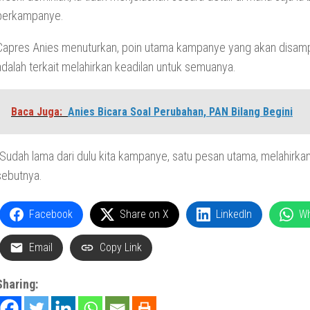
berkampanye.
Capres Anies menuturkan, poin utama kampanye yang akan disam
adalah terkait melahirkan keadilan untuk semuanya.
Baca Juga:
Anies Bicara Soal Perubahan, PAN Bilang Begini
“Sudah lama dari dulu kita kampanye, satu pesan utama, melahirkan
sebutnya.
Facebook
Share on X
LinkedIn
W
Email
Copy Link
Sharing: