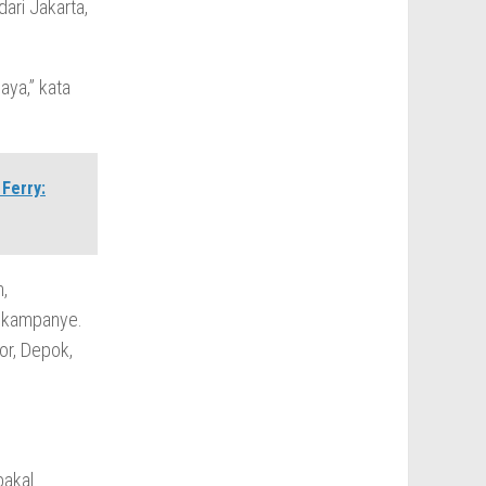
ari Jakarta,
baya,” kata
Ferry:
n,
i kampanye.
or, Depok,
bakal