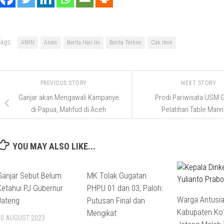
ags:
AMIN
Anies
Berita Hari Ini
Berita Terkini
Cak Imin
PREVIOUS STORY
NEXT STORY
Ganjar akan Mengawali Kampanye
Prodi Pariwisata USM G
di Papua, Mahfud di Aceh
Pelatihan Table Mann
YOU MAY ALSO LIKE...
Ganjar Sebut Belum
MK Tolak Gugatan
Ketahui PJ Gubernur
PHPU 01 dan 03, Paloh:
Warga Antusia
Jateng
Putusan Final dan
Kabupaten Kot
Mengikat
30 AUGUST 2023