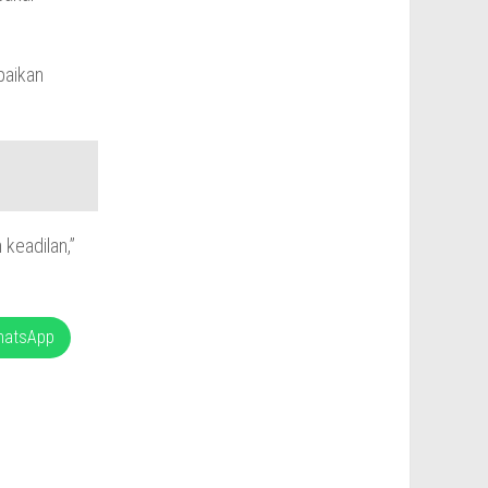
paikan
 keadilan,”
hatsApp