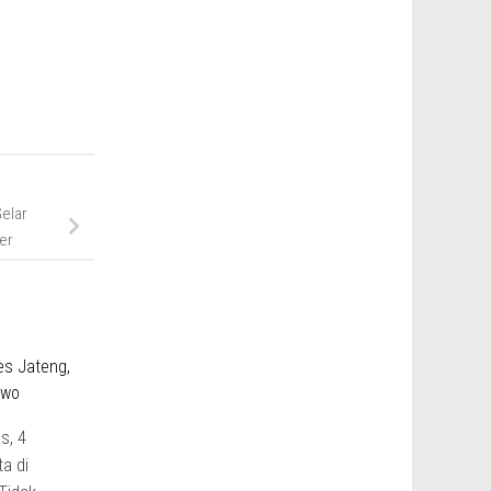
elar
er
s, 4
a di