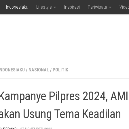
Indonesiaku
Lifestyle
Inspirasi
Pariwisata
Vide
INDONESIAKU
/
NASIONAL
/
POLITIK
Kampanye Pilpres 2024, AM
akan Usung Tema Keadilan