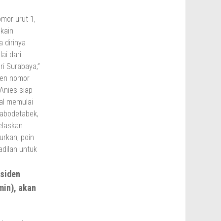
esiden
min), akan