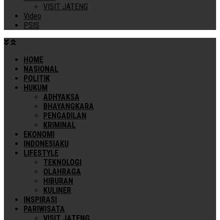
VISIT JATENG
Video
PSIS
HOME
NASIONAL
POLITIK
HUKUM
ADHYAKSA
BHAYANGKARA
PENGADILAN
KRIMINAL
EKONOMI
INDONESIAKU
LIFESTYLE
TEKNOLOGI
OLAHRAGA
HIBURAN
KULINER
INSPIRASI
PARIWISATA
VISIT JATENG