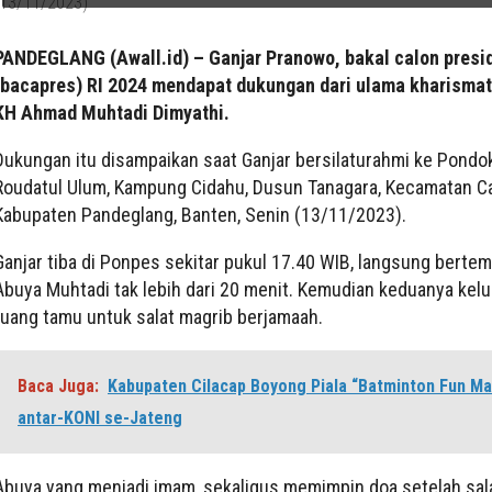
PANDEGLANG (Awall.id) – Ganjar Pranowo, bakal calon presi
(bacapres) RI 2024 mendapat dukungan dari ulama kharismat
KH Ahmad Muhtadi Dimyathi.
Dukungan itu disampaikan saat Ganjar bersilaturahmi ke Pondo
Roudatul Ulum, Kampung Cidahu, Dusun Tanagara, Kecamatan Ca
Kabupaten Pandeglang, Banten, Senin (13/11/2023).
Ganjar tiba di Ponpes sekitar pukul 17.40 WIB, langsung berte
Abuya Muhtadi tak lebih dari 20 menit. Kemudian keduanya kelu
ruang tamu untuk salat magrib berjamaah.
Baca Juga:
Kabupaten Cilacap Boyong Piala “Batminton Fun Ma
antar-KONI se-Jateng
Abuya yang menjadi imam, sekaligus memimpin doa setelah sala