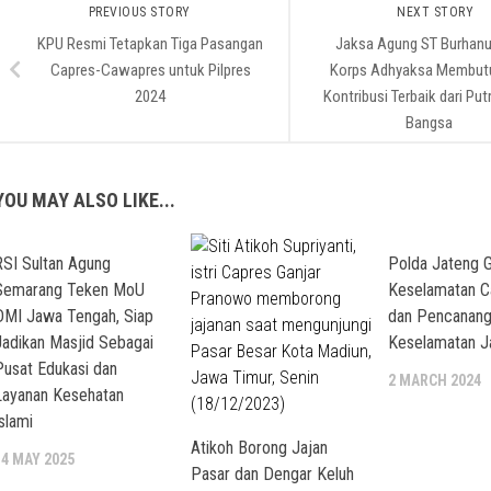
PREVIOUS STORY
NEXT STORY
KPU Resmi Tetapkan Tiga Pasangan
Jaksa Agung ST Burhanu
Capres-Cawapres untuk Pilpres
Korps Adhyaksa Membut
2024
Kontribusi Terbaik dari Put
Bangsa
YOU MAY ALSO LIKE...
RSI Sultan Agung
Polda Jateng G
Semarang Teken MoU
Keselamatan C
DMI Jawa Tengah, Siap
dan Pencanang
Jadikan Masjid Sebagai
Keselamatan J
Pusat Edukasi dan
2 MARCH 2024
Layanan Kesehatan
slami
Atikoh Borong Jajan
14 MAY 2025
Pasar dan Dengar Keluh