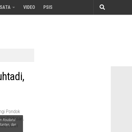
ISATA
VIDEO
PSIS
htadi,
en Roudatul
Banten, dan