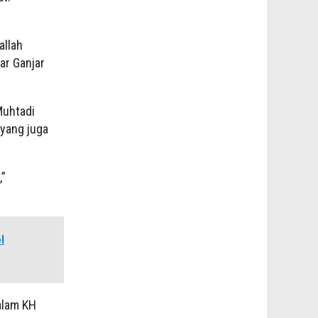
allah
ar Ganjar
Muhtadi
 yang juga
,”
l
alam KH