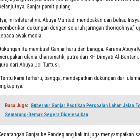
Selanjutnya, Ganjar pamit pulang.
“Iya, ini silaturahmi. Abuya Muhtadi mendoakan dan beliau Insya
memberikan dukungan dengan seluruh jaringan thoriqohnya,” uj
kepada awak media.
Dukungan itu membuat Ganjar haru dan bangga. Karena Abuya 
merupakan ulama kharismatik, putra dari KH Dimyati Al-Bantani,
guru dari Abuya Uci Turtusi.
“Tentu kami terharu, bangga, mendapatkan dukungan dari ulama
ungkapnya.
Baca Juga:
Gubernur Ganjar Pastikan Persoalan Lahan Jalan To
Semarang-Demak Segera Diselesaikan
Kedatangan Ganjar ke Pandeglang kali ini juga menyampaikan s