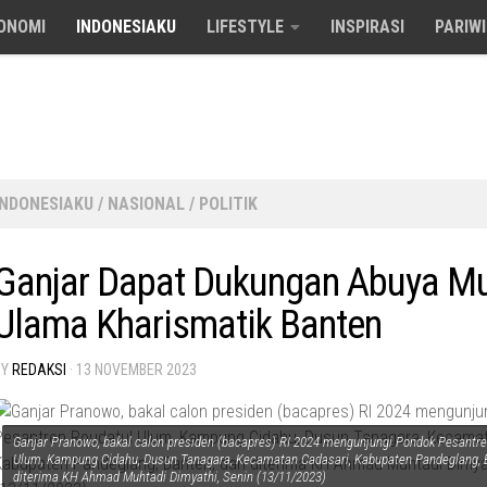
ONOMI
INDONESIAKU
LIFESTYLE
INSPIRASI
PARIW
INDONESIAKU
/
NASIONAL
/
POLITIK
Ganjar Dapat Dukungan Abuya Mu
Ulama Kharismatik Banten
BY
REDAKSI
·
13 NOVEMBER 2023
Ganjar Pranowo, bakal calon presiden (bacapres) RI 2024 mengunjungi Pondok Pesantr
Ulum, Kampung Cidahu, Dusun Tanagara, Kecamatan Cadasari, Kabupaten Pandeglang, 
diterima KH Ahmad Muhtadi Dimyathi, Senin (13/11/2023)