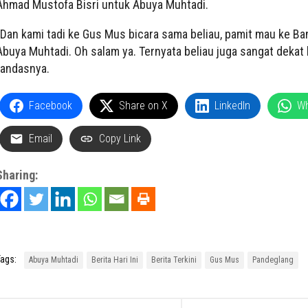
Ahmad Mustofa Bisri untuk Abuya Muhtadi.
“Dan kami tadi ke Gus Mus bicara sama beliau, pamit mau ke Ba
Abuya Muhtadi. Oh salam ya. Ternyata beliau juga sangat dekat b
tandasnya.
Facebook
Share on X
LinkedIn
W
Email
Copy Link
Sharing:
ags:
Abuya Muhtadi
Berita Hari Ini
Berita Terkini
Gus Mus
Pandeglang