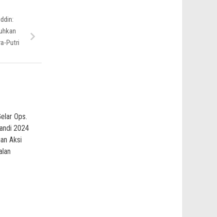
ddin:
uhkan
ra-Putri
elar Ops.
andi 2024
an Aksi
alan