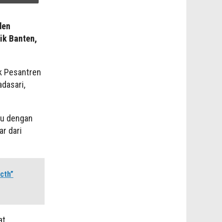
den
ik Banten,
k Pesantren
dasari,
mu dengan
ar dari
cth”
t.