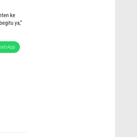
nten ke
egitu ya,”
hatsApp