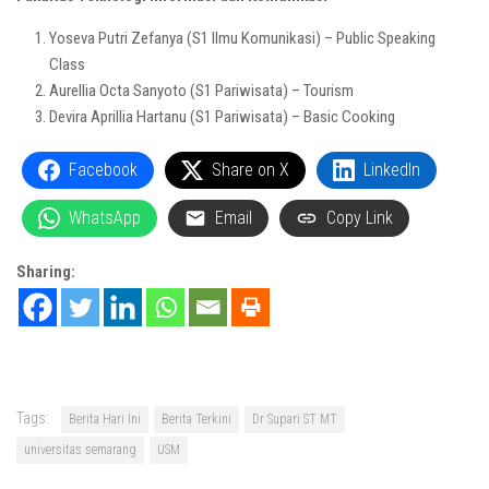
Yoseva Putri Zefanya (S1 Ilmu Komunikasi) – Public Speaking
Class
Aurellia Octa Sanyoto (S1 Pariwisata) – Tourism
Devira Aprillia Hartanu (S1 Pariwisata) – Basic Cooking
Facebook
Share on X
LinkedIn
WhatsApp
Email
Copy Link
Sharing:
Tags:
Berita Hari Ini
Berita Terkini
Dr Supari ST MT
universitas semarang
USM