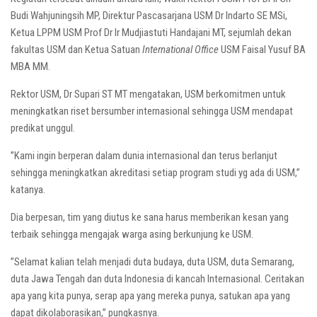
Budi Wahjuningsih MP, Direktur Pascasarjana USM Dr Indarto SE MSi,
Ketua LPPM USM Prof Dr Ir Mudjiastuti Handajani MT, sejumlah dekan
fakultas USM dan Ketua Satuan
International Office
USM Faisal Yusuf BA
MBA MM.
Rektor USM, Dr Supari ST MT mengatakan, USM berkomitmen untuk
meningkatkan riset bersumber internasional sehingga USM mendapat
predikat unggul.
”Kami ingin berperan dalam dunia internasional dan terus berlanjut
sehingga meningkatkan akreditasi setiap program studi yg ada di USM,”
katanya.
Dia berpesan, tim yang diutus ke sana harus memberikan kesan yang
terbaik sehingga mengajak warga asing berkunjung ke USM.
”Selamat kalian telah menjadi duta budaya, duta USM, duta Semarang,
duta Jawa Tengah dan duta Indonesia di kancah Internasional. Ceritakan
apa yang kita punya, serap apa yang mereka punya, satukan apa yang
dapat dikolaborasikan,” pungkasnya.