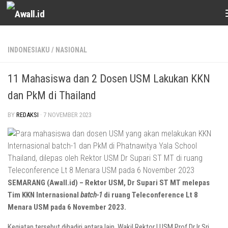
Skip to content
INDONESIAKU
/
NASIONAL
11 Mahasiswa dan 2 Dosen USM Lakukan KKN
dan PkM di Thailand
BY
REDAKSI
·
7 NOVEMBER 2023
SEMARANG (Awall.id) – Rektor USM, Dr Supari ST MT melepas
Tim KKN Internasional
batch-1
di ruang Teleconference Lt 8
Menara USM pada 6 November 2023.
Kegiatan tersebut dihadiri antara lain, Wakil Rektor I USM Prof Dr Ir Sri