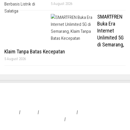
5 August 2026
SMARTFREN
Buka Era
Internet
Unlimited 5G
di Semarang,
Klaim Tanpa Batas Kecepatan
5 August 2026
Redaksi
|
Info Iklan
|
Pedoman Media Siber
|
Penafian & Kebijakan Privasi
|