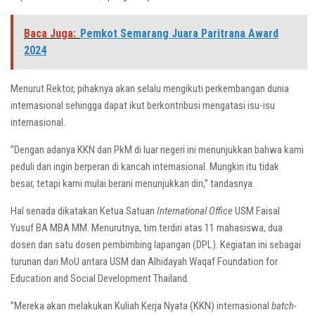
Baca Juga:
Pemkot Semarang Juara Paritrana Award
2024
Menurut Rektor, pihaknya akan selalu mengikuti perkembangan dunia
internasional sehingga dapat ikut berkontribusi mengatasi isu-isu
internasional.
”Dengan adanya KKN dan PkM di luar negeri ini menunjukkan bahwa kami
peduli dan ingin berperan di kancah internasional. Mungkin itu tidak
besar, tetapi kami mulai berani menunjukkan diri,” tandasnya.
Hal senada dikatakan Ketua Satuan
International Office
USM Faisal
Yusuf BA MBA MM. Menurutnya, tim terdiri atas 11 mahasiswa, dua
dosen dan satu dosen pembimbing lapangan (DPL). Kegiatan ini sebagai
turunan dari MoU antara USM dan Alhidayah Waqaf Foundation for
Education and Social Development Thailand.
”Mereka akan melakukan Kuliah Kerja Nyata (KKN) internasional
batch-