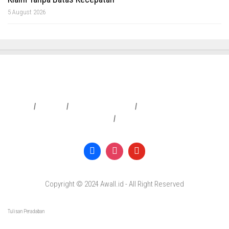
5 August 2026
Redaksi
|
Info Iklan
|
Pedoman Media Siber
|
Penafian & Kebijakan Privasi
|
Copyright © 2024 Awall.id - All Right Reserved
Tulisan Peradaban