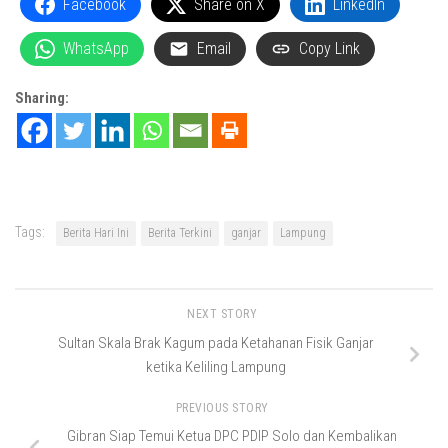
Facebook
Share on X
LinkedIn
WhatsApp
Email
Copy Link
Sharing:
Tags:
Berita Hari Ini
Berita Terkini
ganjar
Lampung
NEXT STORY
Sultan Skala Brak Kagum pada Ketahanan Fisik Ganjar
ketika Keliling Lampung
PREVIOUS STORY
Gibran Siap Temui Ketua DPC PDIP Solo dan Kembalikan