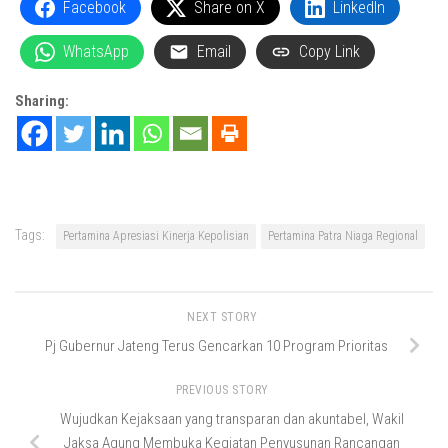
Facebook
Share on X
LinkedIn
WhatsApp
Email
Copy Link
Sharing:
Tags:
Pertamina Apresiasi Kinerja Kepolisian
Pertamina Patra Niaga Regional
NEXT STORY
Pj Gubernur Jateng Terus Gencarkan 10 Program Prioritas
PREVIOUS STORY
Wujudkan Kejaksaan yang transparan dan akuntabel, Wakil
Jaksa Agung Membuka Kegiatan Penyusunan Rancangan