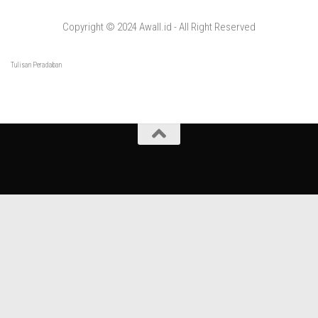
Copyright © 2024 Awall.id - All Right Reserved
Tulisan Peradaban