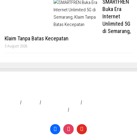
SMARTFREN
Buka Era
Internet
Unlimited 5G
di Semarang,
Klaim Tanpa Batas Kecepatan
5 August 2026
Redaksi
|
Info Iklan
|
Pedoman Media Siber
|
Penafian & Kebijakan Privasi
|