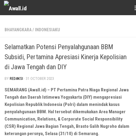
Skip to content
BHAYANGKARA
/
INDONESIAKU
Selamatkan Potensi Penyalahgunaan BBM
Subsidi, Pertamina Apresiasi Kinerja Kepolisian
di Jawa Tengah dan DIY
BY
REDAKSI
·
31 OCTOBER 2023
SEMARANG (Awall.id) – PT Pertamina Patra Niaga Regional Jawa
Tengah dan Daerah Istimewa Yogyakarta (DIY) mengapresiasi
Kepolisian Republik Indonesia (Polri) dalam menindak kasus
penyalahgunaan BBM. Hal tersebut dikemukakan Area Manager
Communication, Relations, & Corporate Social Responsibility
(CSR) Regional Jawa Bagian Tengah, Brasto Galih Nugroho dalam
keterangan persnya, Selasa (31/10) di Semarang.