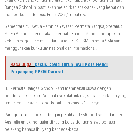
akan dikembangkan dan karakter akan dibentuk. Dengan Permata
Bangsa School ini pasti akan melahirkan anak-anak yang hebat dan
memperkuat Indonesia Emas 2045,” imbuhnya.
Sementara itu, Ketua Pembina Yayasan Permata Bangsa, Stefanus
Surya Atmadja mengatakan, Permata Bangsa School merupakan
sekolah berjenjang mulai dari Paud, TK, SD, SMP hingga SMA yang
menggunakan kurikulum nasional dan internasional.
Baca Juga:
Kasus Covid Turun, Wali Kota Hendi
Perpanjang PPKM Darurat
“Di Permata Bangsa School, kami membekali siswa dengan
pendidikan karakter. Ada pula sekolah inklusi, sebagai sekolah yang
ramah bagi anak-anak berkebutuhan khusus,” ujarnya.
Para guru juga dibekali dengan pelatihan TEMC berlisensi dari Lexis
Australia untuk mengajar di ruang kelas dengan siswa berlatar
belakang bahasa ibu yang berbeda-beda.