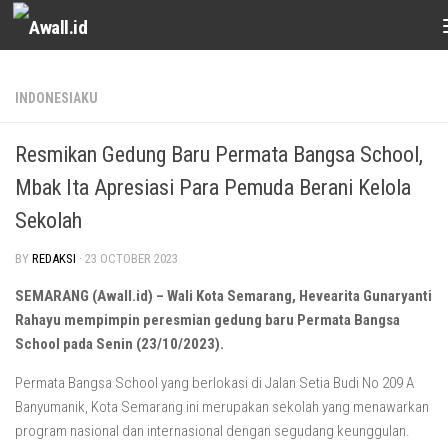
Skip to content
INDONESIAKU
Resmikan Gedung Baru Permata Bangsa School,
Mbak Ita Apresiasi Para Pemuda Berani Kelola
Sekolah
BY
REDAKSI
·
23 OCTOBER 2023
SEMARANG (Awall.id) – Wali Kota Semarang, Hevearita Gunaryanti
Rahayu mempimpin peresmian gedung baru Permata Bangsa
School pada Senin (23/10/2023).
Permata Bangsa School yang berlokasi di Jalan Setia Budi No 209 A
Banyumanik, Kota Semarang ini merupakan sekolah yang menawarkan
program nasional dan internasional dengan segudang keunggulan.