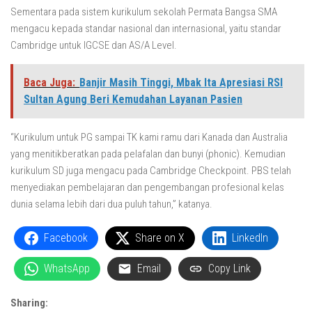
Sementara pada sistem kurikulum sekolah Permata Bangsa SMA
mengacu kepada standar nasional dan internasional, yaitu standar
Cambridge untuk IGCSE dan AS/A Level.
Baca Juga:
Banjir Masih Tinggi, Mbak Ita Apresiasi RSI
Sultan Agung Beri Kemudahan Layanan Pasien
“Kurikulum untuk PG sampai TK kami ramu dari Kanada dan Australia
yang menitikberatkan pada pelafalan dan bunyi (phonic). Kemudian
kurikulum SD juga mengacu pada Cambridge Checkpoint. PBS telah
menyediakan pembelajaran dan pengembangan profesional kelas
dunia selama lebih dari dua puluh tahun,” katanya.
Facebook
Share on X
LinkedIn
WhatsApp
Email
Copy Link
Sharing: