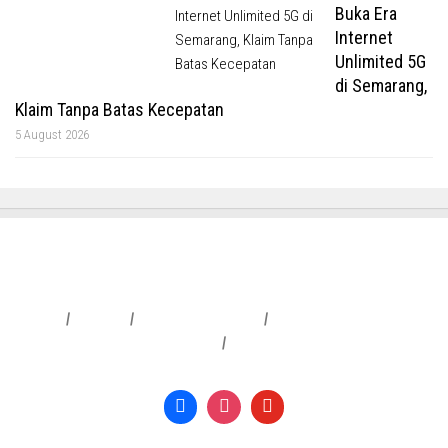
Buka Era
Internet
Unlimited 5G
di Semarang,
Klaim Tanpa Batas Kecepatan
5 August 2026
Redaksi
|
Info Iklan
|
Pedoman Media Siber
|
Penafian & Kebijakan Privasi
|