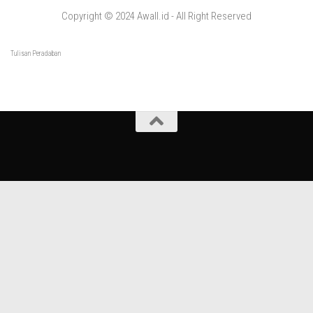
Copyright © 2024 Awall.id - All Right Reserved
Tulisan Peradaban